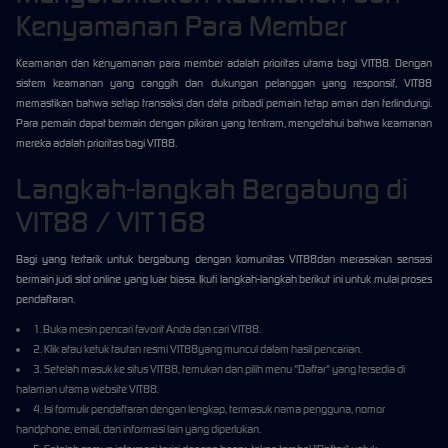
Kenyamanan Para Member
Keamanan dan kenyamanan para member adalah prioritas utama bagi VIT88. Dengan
sistem keamanan yang canggih dan dukungan pelanggan yang responsif, VIT88
memastikan bahwa setiap transaksi dan data pribadi pemain tetap aman dan terlindungi.
Para pemain dapat bermain dengan pikiran yang tentram, mengetahui bahwa keamanan
mereka adalah prioritas bagi VIT88.
Langkah-langkah Bergabung di
VIT88 / VIT168
Bagi yang tertarik untuk bergabung dengan komunitas VIT88dan merasakan sensasi
bermain judi slot online yang luar biasa. Ikuti langkah-langkah berikut ini untuk mulai proses
pendaftaran.
1. Buka mesin pencari favorit Anda dan cari VIT88.
2. Klik atau ketuk tautan resmi VIT88yang muncul dalam hasil pencarian.
3. Setelah masuk ke situs VIT88, temukan dan pilih menu "Daftar" yang tersedia di
halaman utama website VIT88.
4. Isi formulir pendaftaran dengan lengkap, termasuk nama pengguna, nomor
handphone, email, dan informasi lain yang diperlukan.