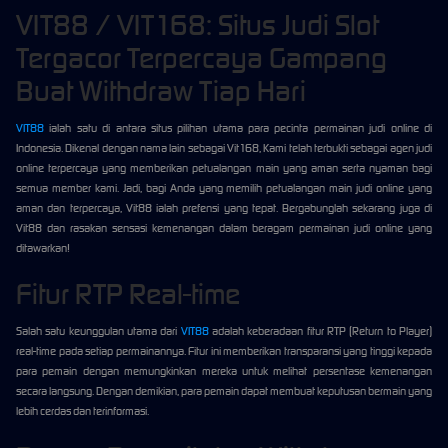
VIT88 / VIT168: Situs Judi Slot
Tergacor Terpercaya Gampang
Buat Withdraw Tiap Hari
VIT88
ialah satu di antara situs pilihan utama para pecinta permainan judi online di
Indonesia. Dikenal dengan nama lain sebagai Vit168, Kami telah terbukti sebagai agen judi
online terpercaya yang memberikan petualangan main yang aman serta nyaman bagi
semua member kami. Jadi, bagi Anda yang memilih petualangan main judi online yang
aman dan terpercaya, Vit88 ialah prefensi yang tepat. Bergabunglah sekarang juga di
Vit88 dan rasakan sensasi kemenangan dalam beragam permainan judi online yang
ditawarkan!
Fitur RTP Real-time
Salah satu keunggulan utama dari
VIT88
adalah keberadaan fitur RTP (Return to Player)
real-time pada setiap permainannya. Fitur ini memberikan transparansi yang tinggi kepada
para pemain dengan memungkinkan mereka untuk melihat persentase kemenangan
secara langsung. Dengan demikian, para pemain dapat membuat keputusan bermain yang
lebih cerdas dan terinformasi.