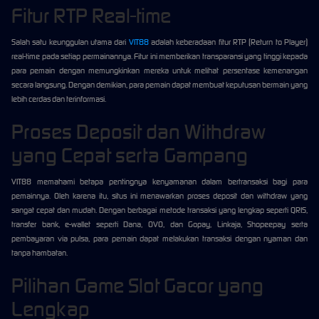
Fitur RTP Real-time
Salah satu keunggulan utama dari
VIT88
adalah keberadaan fitur RTP (Return to Player)
real-time pada setiap permainannya. Fitur ini memberikan transparansi yang tinggi kepada
para pemain dengan memungkinkan mereka untuk melihat persentase kemenangan
secara langsung. Dengan demikian, para pemain dapat membuat keputusan bermain yang
lebih cerdas dan terinformasi.
Proses Deposit dan Withdraw
yang Cepat serta Gampang
VIT88 memahami betapa pentingnya kenyamanan dalam bertransaksi bagi para
pemainnya. Oleh karena itu, situs ini menawarkan proses deposit dan withdraw yang
sangat cepat dan mudah. Dengan berbagai metode transaksi yang lengkap seperti QRIS,
transfer bank, e-wallet seperti Dana, OVO, dan Gopay, Linkaja, Shopeepay serta
pembayaran via pulsa, para pemain dapat melakukan transaksi dengan nyaman dan
tanpa hambatan.
Pilihan Game Slot Gacor yang
Lengkap