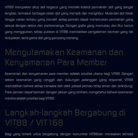
VIT88 merupakan situs slot tergacor yang memiliki koleksi permainan slot yang sangat
lengkap, termasuk berbagai varian slot yang menarik dan menghibur. Mulai dari slot klasik
hingga varian terbaru yang inovatif, setiap pemain dapat menemukan permainan yang
sesuai dengan selera dan preferensinya. Dengan grafis yang memukau dan fitur bonus
yang menggiurkan, setiap putaran di VIT88 memberikan pengalaman bermain yang tak
terlupakan, serta game slot yang gampang menang.
Mengutamakan Keamanan dan
Kenyamanan Para Member
Keamanan dan kenyamanan para member adalah prioritas utama bagi VIT88. Dengan
sistem keamanan yang canggih dan dukungan pelanggan yang responsif, VIT88
memastikan bahwa setiap transaksi dan data pribadi pemain tetap aman dan terlindungi.
Para pemain dapat bermain dengan pikiran yang tentram, mengetahui bahwa keamanan
mereka adalah prioritas bagi VIT88.
Langkah-langkah Bergabung di
VIT88 / VIT168
Bagi yang tertarik untuk bergabung dengan komunitas VIT88dan merasakan sensasi