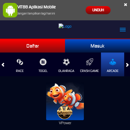
×
VIT88 Aplikasi Mobile
UNDUH
Jangan tampilkan lagi hari ini
Daftar
Masuk
SINO
RACE
TOGEL
OLAHRAGA
CRASH GAME
ARCADE
VPower