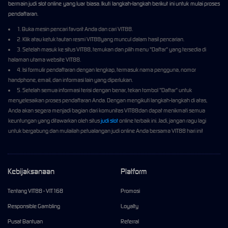
bermain judi slot online yang luar biasa. Ikuti langkah-langkah berikut ini untuk mulai proses
pendaftaran.
1. Buka mesin pencari favorit Anda dan cari VIT88.
2. Klik atau ketuk tautan resmi VIT88yang muncul dalam hasil pencarian.
3. Setelah masuk ke situs VIT88, temukan dan pilih menu "Daftar" yang tersedia di
halaman utama website VIT88.
4. Isi formulir pendaftaran dengan lengkap, termasuk nama pengguna, nomor
handphone, email, dan informasi lain yang diperlukan.
5. Setelah semua informasi terisi dengan benar, tekan tombol "Daftar" untuk
menyelesaikan proses pendaftaran Anda. Dengan mengikuti langkah-langkah di atas,
Anda akan segera menjadi bagian dari komunitas VIT88dan dapat menikmati semua
keuntungan yang ditawarkan oleh situs
judi slot
online terbaik ini. Jadi, jangan ragu lagi
untuk bergabung dan mulailah petualangan judi online Anda bersama VIT88 hari ini!
Kebijaksanaan
Platform
Tentang VIT88 - VIT168
Promosi
Responsible Gambling
Loyalty
Pusat Bantuan
Referral