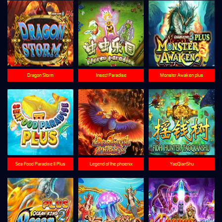
Dragon Storm
Insect Paradise
Monster Awaken plus
Sea Food Paradise II Plus
Legend of the phoenix
YaoQianShu