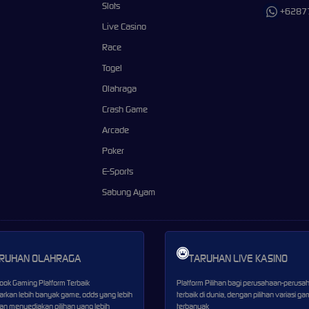
Slots
+6287
Live Casino
Race
Togel
Olahraga
Crash Game
Arcade
Poker
E-Sports
Sabung Ayam
RUHAN OLAHRAGA
TARUHAN LIVE KASINO
ook Gaming Platform Terbaik
Platform Pilihan bagi perusahaan-perusa
kan lebih banyak game, odds yang lebih
terbaik di dunia, dengan pilihan variasi g
 dan menyediakan pilihan yang lebih
terbanyak