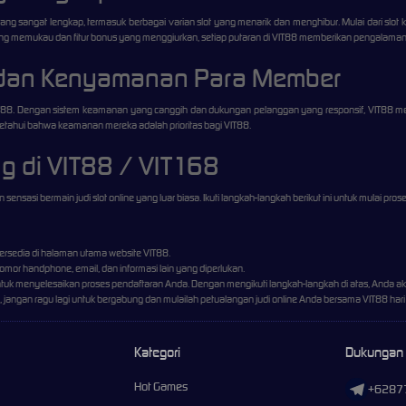
yang sangat lengkap, termasuk berbagai varian slot yang menarik dan menghibur. Mulai dari slot
ang memukau dan fitur bonus yang menggiurkan, setiap putaran di VIT88 memberikan pengalaman
an Kenyamanan Para Member
88. Dengan sistem keamanan yang canggih dan dukungan pelanggan yang responsif, VIT88 mema
getahui bahwa keamanan mereka adalah prioritas bagi VIT88.
 di VIT88 / VIT168
sasi bermain judi slot online yang luar biasa. Ikuti langkah-langkah berikut ini untuk mulai pros
tersedia di halaman utama website VIT88.
omor handphone, email, dan informasi lain yang diperlukan.
" untuk menyelesaikan proses pendaftaran Anda. Dengan mengikuti langkah-langkah di atas, Anda 
adi, jangan ragu lagi untuk bergabung dan mulailah petualangan judi online Anda bersama VIT88 hari 
Kategori
Dukungan
Hot Games
+6287