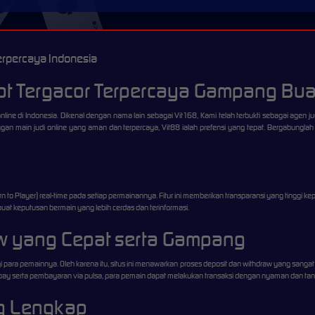
 Terpercaya Indonesia
Slot Tergacor Terpercaya Gampang Bua
i online di Indonesia. Dikenal dengan nama lain sebagai Vit168, Kami telah terbukti sebagai ag
an main judi online yang aman dan terpercaya, Vit88 ialah prefensi yang tepat. Bergabungl
rn to Player) real-time pada setiap permainannya. Fitur ini memberikan transparansi yang ting
t keputusan bermain yang lebih cerdas dan terinformasi.
aw yang Cepat serta Gampang
ra pemainnya. Oleh karena itu, situs ini menawarkan proses deposit dan withdraw yang sangat
opeepay serta pembayaran via pulsa, para pemain dapat melakukan transaksi dengan nyaman dan t
ng Lengkap