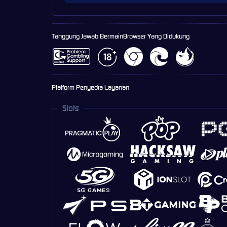
Tanggung Jawab Bermain
Browser Yang Didukung
Platform Penyedia Layanan
Slots