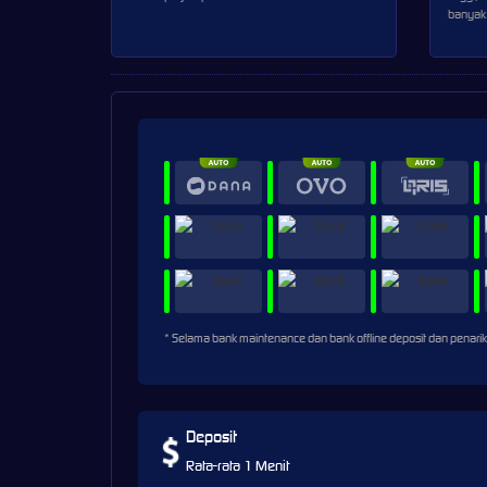
banyak 
* Selama bank maintenance dan bank offline deposit dan penarik
Deposit
Rata-rata 1 Menit