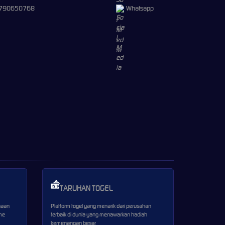
790650768
Whatsapp
TARUHAN TOGEL
haan
Platform togel yang menarik dari perusahan
ame
terbaik di dunia yang menawarkan hadiah
kemenangan besar