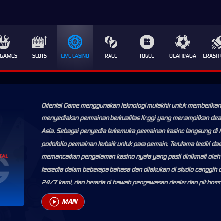
 GAMES
SLOTS
LIVE CASINO
RACE
TOGEL
OLAHRAGA
CRASH
Oriental Game menggunakan teknologi mutakhir untuk memberikan
menyediakan permainan berkualitas tinggi yang menampilkan deal
Asia. Sebagai penyedia terkemuka permainan kasino langsung di F
portofolio permainan terbaik untuk para pemain. Terutama terdiri d
memancarkan pengalaman kasino nyata yang pasti dinikmati oleh 
tersedia dalam beberapa bahasa dan dilakukan di studio canggih di
24/7 kami, dan berada di bawah pengawasan dealer dan pit boss p
MAIN