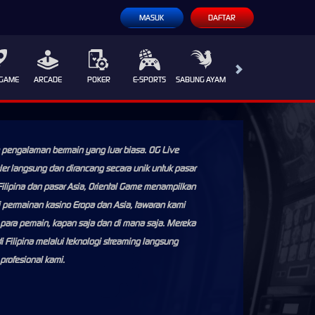
MASUK
DAFTAR
 GAME
ARCADE
POKER
E-SPORTS
SABUNG AYAM
PROMOSI
 pengalaman bermain yang luar biasa. OG Live
er langsung dan dirancang secara unik untuk pasar
ilipina dan pasar Asia, Oriental Game menampilkan
ari permainan kasino Eropa dan Asia, tawaran kami
para pemain, kapan saja dan di mana saja. Mereka
 Filipina melalui teknologi streaming langsung
rofesional kami.