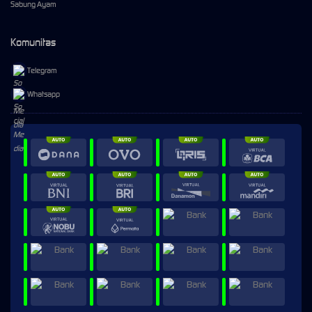
Sabung Ayam
Komunitas
Telegram
Whatsapp