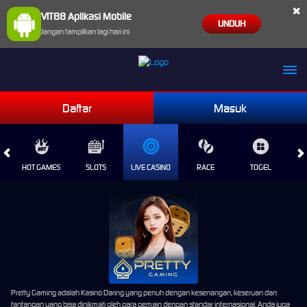
×
VIT88 Aplikasi Mobile
UNDUH
Jangan tampilkan lagi hari ini
Daftar
Masuk
HOT GAMES
SLOTS
LIVE CASINO
RACE
TOGEL
OL
Pretty Gaming adalah Kasino Daring yang penuh dengan kesenangan, keseruan dan
tantangan yang bisa dinikmati oleh para pemain dengan standar internasional. Anda juga