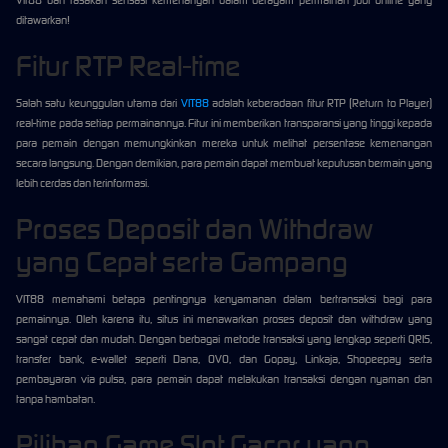
Vit88 dan rasakan sensasi kemenangan dalam beragam permainan judi online yang
ditawarkan!
Fitur RTP Real-time
Salah satu keunggulan utama dari
VIT88
adalah keberadaan fitur RTP (Return to Player)
real-time pada setiap permainannya. Fitur ini memberikan transparansi yang tinggi kepada
para pemain dengan memungkinkan mereka untuk melihat persentase kemenangan
secara langsung. Dengan demikian, para pemain dapat membuat keputusan bermain yang
lebih cerdas dan terinformasi.
Proses Deposit dan Withdraw
yang Cepat serta Gampang
VIT88 memahami betapa pentingnya kenyamanan dalam bertransaksi bagi para
pemainnya. Oleh karena itu, situs ini menawarkan proses deposit dan withdraw yang
sangat cepat dan mudah. Dengan berbagai metode transaksi yang lengkap seperti QRIS,
transfer bank, e-wallet seperti Dana, OVO, dan Gopay, Linkaja, Shopeepay serta
pembayaran via pulsa, para pemain dapat melakukan transaksi dengan nyaman dan
tanpa hambatan.
Pilihan Game Slot Gacor yang