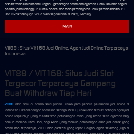
bisa bermain Bakarat dan Dragon Tiger dengan aman dan nyaman. Untuk Bakarat, tingkat
pembayaran tertinggi 1:0 untuk banker dan rasio pembayaran untuk pemain adalah 1:1.
Untuk Rolet dan juga Sic Bo akan segera hadir di Pretty Gaming.
MAIN
Vit88 : Situs Vit168 Judi Online, Agen Judi Online Terpercaya
Indonesia
VIT88 / VIT168: Situs Judi Slot
Tergacor Terpercaya Gampang
Buat Withdraw Tiap Hari
VIT88
ialah satu di antara situs pilihan utama para pecinta permainan judi online di
Indonesia. Dikenal dengan nama lain sebagai Vit168, Kami telah terbukti sebagai agen judi
online terpercaya yang memberikan petualangan main yang aman serta nyaman bagi
semua member kami. Jadi, bagi Anda yang memilih petualangan main judi online yang
aman dan terpercaya, Vit88 ialah prefensi yang tepat. Bergabunglah sekarang juga di