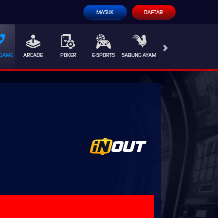
MASUK
DAFTAR
 GAME
ARCADE
POKER
E-SPORTS
SABUNG AYAM
PROMOSI