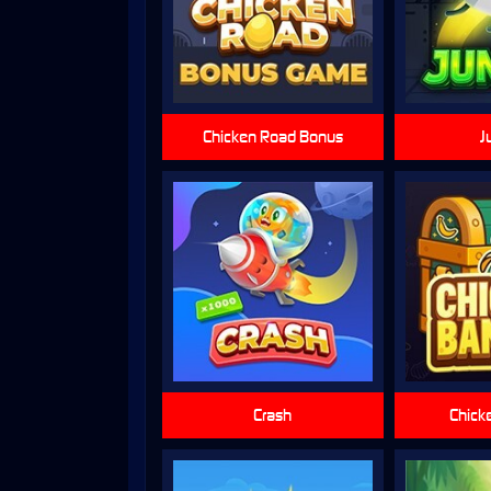
Chicken Road Bonus
J
Crash
Chick