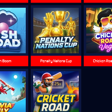
sh Boom
Penalty Nations Cup
Chicken Ro