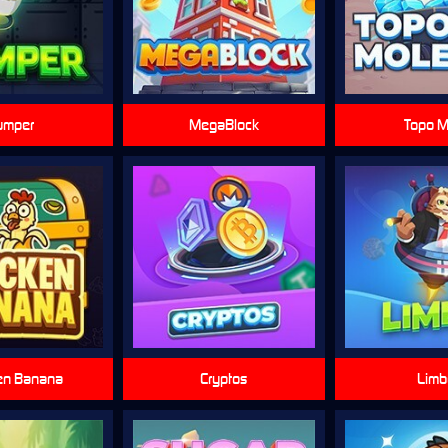
umper
MegaBlock
Topo M
en Banana
Cryptos
Limb