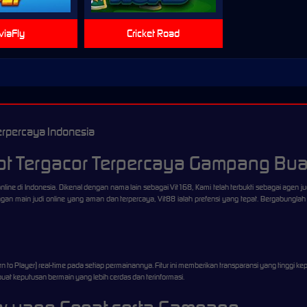
viaFly
Cricket Road
 Terpercaya Indonesia
Slot Tergacor Terpercaya Gampang Bua
i online di Indonesia. Dikenal dengan nama lain sebagai Vit168, Kami telah terbukti sebagai ag
an main judi online yang aman dan terpercaya, Vit88 ialah prefensi yang tepat. Bergabungl
rn to Player) real-time pada setiap permainannya. Fitur ini memberikan transparansi yang ting
t keputusan bermain yang lebih cerdas dan terinformasi.