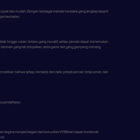
 cepat dan mudah. Dengan berbagai metode transaksi yang lengkap seperti
anpa hambatan.
 klasik hingga varian terbaru yang inovatif, setiap pemain dapat menemukan
 bermain yang tak terlupakan, serta game slot yang gampang menang.
stikan bahwa setiap transaksi dan data pribadi pemain tetap aman dan
es pendaftaran.
akan segera menjadi bagian dari komunitas VIT88dan dapat menikmati
ini!