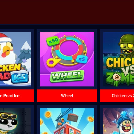
n Road Ice
Wheel
Chicken vs