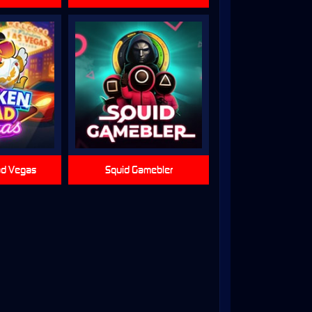
ad Vegas
Squid Gamebler