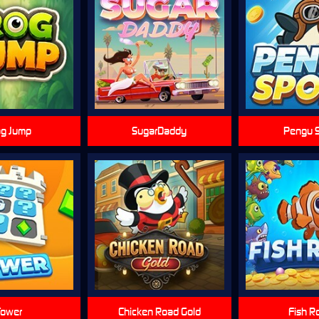
og Jump
SugarDaddy
Pengu S
Tower
Chicken Road Gold
Fish R