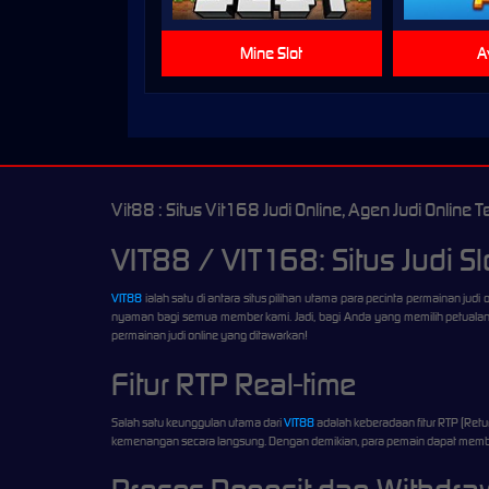
Mine Slot
A
Vit88 : Situs Vit168 Judi Online, Agen Judi Online
VIT88 / VIT168: Situs Judi 
VIT88
ialah satu di antara situs pilihan utama para pecinta permainan jud
nyaman bagi semua member kami. Jadi, bagi Anda yang memilih petualang
permainan judi online yang ditawarkan!
Fitur RTP Real-time
Salah satu keunggulan utama dari
VIT88
adalah keberadaan fitur RTP (Retu
kemenangan secara langsung. Dengan demikian, para pemain dapat membua