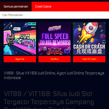
Semua permainan
Crash Game
Nyan Cat
Out Run
Cash Or Crash
Vit88 : Situs Vit168 Judi Online, Agen Judi Online Terpercaya
Indonesia
VIT88 / VIT168: Situs Judi Slot
Tergacor Terpercaya Gampang