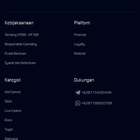
Kebijaksanaan
Platform
Tentang VIT88 - VIT168
Promosi
Responsible Gambling
Loyalty
Pusat Bantuan
Referral
Syarat dan Ketentuan
Kategori
Dukungan
Hot Games
+6287734291449
Slots
+6287790650768
Live Casino
Race
Togel
Olahraga