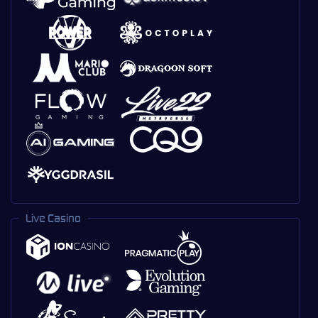
Live Casino