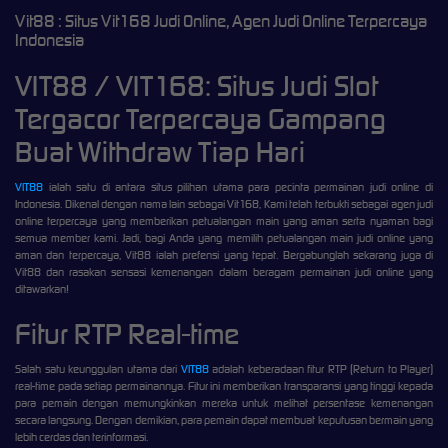
Vit88 : Situs Vit168 Judi Online, Agen Judi Online Terpercaya
Indonesia
VIT88 / VIT168: Situs Judi Slot
Tergacor Terpercaya Gampang
Buat Withdraw Tiap Hari
VIT88
ialah satu di antara situs pilihan utama para pecinta permainan judi online di
Indonesia. Dikenal dengan nama lain sebagai Vit168, Kami telah terbukti sebagai agen judi
online terpercaya yang memberikan petualangan main yang aman serta nyaman bagi
semua member kami. Jadi, bagi Anda yang memilih petualangan main judi online yang
aman dan terpercaya, Vit88 ialah prefensi yang tepat. Bergabunglah sekarang juga di
Vit88 dan rasakan sensasi kemenangan dalam beragam permainan judi online yang
ditawarkan!
Fitur RTP Real-time
Salah satu keunggulan utama dari
VIT88
adalah keberadaan fitur RTP (Return to Player)
real-time pada setiap permainannya. Fitur ini memberikan transparansi yang tinggi kepada
para pemain dengan memungkinkan mereka untuk melihat persentase kemenangan
secara langsung. Dengan demikian, para pemain dapat membuat keputusan bermain yang
lebih cerdas dan terinformasi.