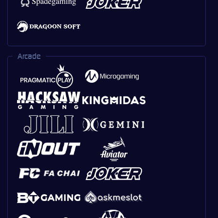
Arcade