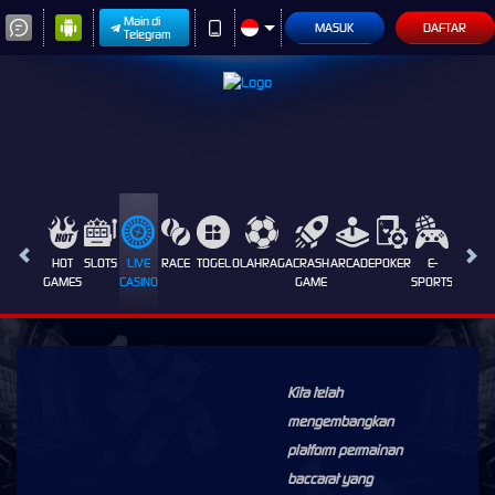
Main di
MASUK
DAFTAR
Telegram
HOT
SLOTS
LIVE
RACE
TOGEL
OLAHRAGA
CRASH
ARCADE
POKER
E-
SABUN
GAMES
CASINO
GAME
SPORTS
AYAM
Kita telah
mengembangkan
platform permainan
baccarat yang