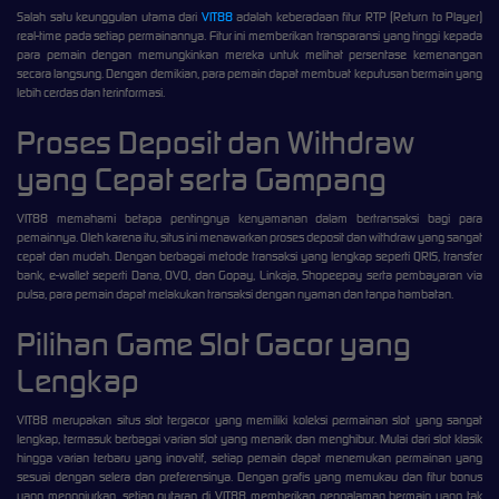
Salah satu keunggulan utama dari
VIT88
adalah keberadaan fitur RTP (Return to Player)
real-time pada setiap permainannya. Fitur ini memberikan transparansi yang tinggi kepada
para pemain dengan memungkinkan mereka untuk melihat persentase kemenangan
secara langsung. Dengan demikian, para pemain dapat membuat keputusan bermain yang
lebih cerdas dan terinformasi.
Proses Deposit dan Withdraw
yang Cepat serta Gampang
VIT88 memahami betapa pentingnya kenyamanan dalam bertransaksi bagi para
pemainnya. Oleh karena itu, situs ini menawarkan proses deposit dan withdraw yang sangat
cepat dan mudah. Dengan berbagai metode transaksi yang lengkap seperti QRIS, transfer
bank, e-wallet seperti Dana, OVO, dan Gopay, Linkaja, Shopeepay serta pembayaran via
pulsa, para pemain dapat melakukan transaksi dengan nyaman dan tanpa hambatan.
Pilihan Game Slot Gacor yang
Lengkap
VIT88 merupakan situs slot tergacor yang memiliki koleksi permainan slot yang sangat
lengkap, termasuk berbagai varian slot yang menarik dan menghibur. Mulai dari slot klasik
hingga varian terbaru yang inovatif, setiap pemain dapat menemukan permainan yang
sesuai dengan selera dan preferensinya. Dengan grafis yang memukau dan fitur bonus
yang menggiurkan, setiap putaran di VIT88 memberikan pengalaman bermain yang tak