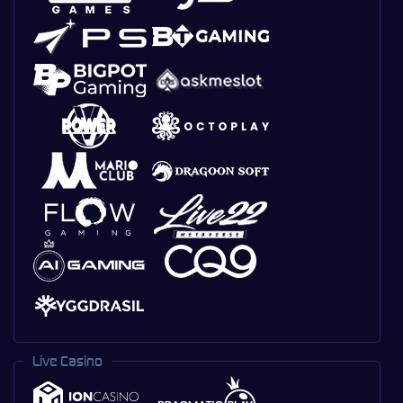
Live Casino