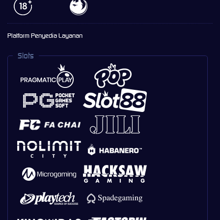
Platform Penyedia Layanan
Slots