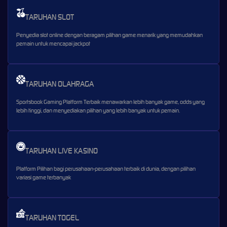
TARUHAN SLOT
Penyedia slot online dengan beragam pilihan game menarik yang memudahkan
pemain untuk mencapai jackpot
TARUHAN OLAHRAGA
Sportsbook Gaming Platform Terbaik menawarkan lebih banyak game, odds yang
lebih tinggi, dan menyediakan pilihan yang lebih banyak untuk pemain.
TARUHAN LIVE KASINO
Platform Pilihan bagi perusahaan-perusahaan terbaik di dunia, dengan pilihan
variasi game terbanyak
TARUHAN TOGEL