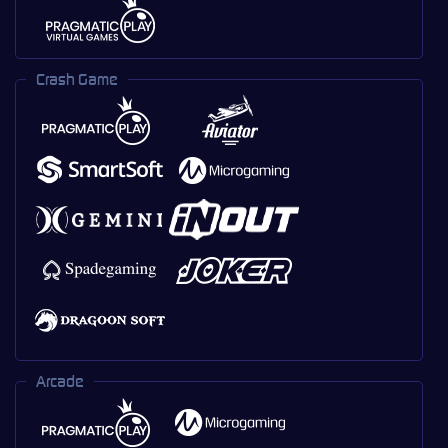
Crash Game
Arcade