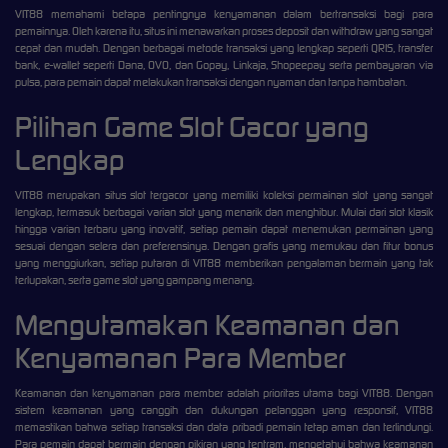
VIT88 memahami betapa pentingnya kenyamanan dalam bertransaksi bagi para
pemainnya. Oleh karena itu, situs ini menawarkan proses deposit dan withdraw yang sangat
cepat dan mudah. Dengan berbagai metode transaksi yang lengkap seperti QRIS, transfer
bank, e-wallet seperti Dana, OVO, dan Gopay, Linkaja, Shopeepay serta pembayaran via
pulsa, para pemain dapat melakukan transaksi dengan nyaman dan tanpa hambatan.
Pilihan Game Slot Gacor yang
Lengkap
VIT88 merupakan situs slot tergacor yang memiliki koleksi permainan slot yang sangat
lengkap, termasuk berbagai varian slot yang menarik dan menghibur. Mulai dari slot klasik
hingga varian terbaru yang inovatif, setiap pemain dapat menemukan permainan yang
sesuai dengan selera dan preferensinya. Dengan grafis yang memukau dan fitur bonus
yang menggiurkan, setiap putaran di VIT88 memberikan pengalaman bermain yang tak
terlupakan, serta game slot yang gampang menang.
Mengutamakan Keamanan dan
Kenyamanan Para Member
Keamanan dan kenyamanan para member adalah prioritas utama bagi VIT88. Dengan
sistem keamanan yang canggih dan dukungan pelanggan yang responsif, VIT88
memastikan bahwa setiap transaksi dan data pribadi pemain tetap aman dan terlindungi.
Para pemain dapat bermain dengan pikiran yang tentram, mengetahui bahwa keamanan