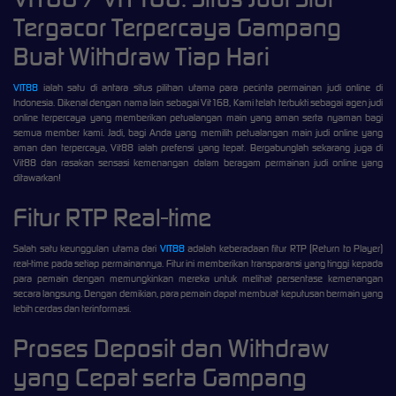
Tergacor Terpercaya Gampang
Buat Withdraw Tiap Hari
VIT88
ialah satu di antara situs pilihan utama para pecinta permainan judi online di
Indonesia. Dikenal dengan nama lain sebagai Vit168, Kami telah terbukti sebagai agen judi
online terpercaya yang memberikan petualangan main yang aman serta nyaman bagi
semua member kami. Jadi, bagi Anda yang memilih petualangan main judi online yang
aman dan terpercaya, Vit88 ialah prefensi yang tepat. Bergabunglah sekarang juga di
Vit88 dan rasakan sensasi kemenangan dalam beragam permainan judi online yang
ditawarkan!
Fitur RTP Real-time
Salah satu keunggulan utama dari
VIT88
adalah keberadaan fitur RTP (Return to Player)
real-time pada setiap permainannya. Fitur ini memberikan transparansi yang tinggi kepada
para pemain dengan memungkinkan mereka untuk melihat persentase kemenangan
secara langsung. Dengan demikian, para pemain dapat membuat keputusan bermain yang
lebih cerdas dan terinformasi.
Proses Deposit dan Withdraw
yang Cepat serta Gampang