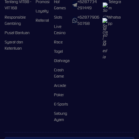
Tentang VIT88 -
Promosi
Hot
+6287734
Telegra
VIT168
Games
291449
m
Loyalty
Responsible
Slots
+62877906
Whatsa
Referral
Gambling
50768
pp
Live
Pusat Bantuan
Casino
Syarat dan
Race
Ketentuan
Togel
Olahraga
Crash
Game
Arcade
Poker
E-Sports
Sabung
Ayam