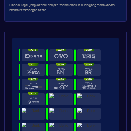
Platform togel yang menarik dari perusahan terbaik di dunia yang menawarkan
hadiah kemenangan besar