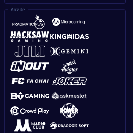
Arcade