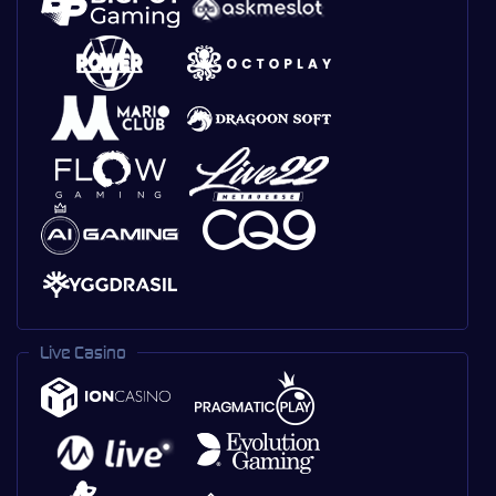
Live Casino