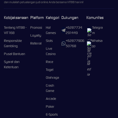
dan mulailah petualangan judi online Anda bersama VIT88 hari ini!
Kebijaksanaan
Platform
Kategori
Dukungan
Komunitas
Tentang VIT88 -
Promosi
Hot
+6287734
Telegra
VIT168
Games
291449
m
Loyalty
Responsible
Slots
+62877906
Whatsa
Referral
Gambling
50768
pp
Live
Pusat Bantuan
Casino
Syarat dan
Race
Ketentuan
Togel
Olahraga
Crash
Game
Arcade
Poker
E-Sports