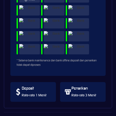
* Selama bank maintenance dan bank offline deposit dan penarikan
tidak dapat diproses
Deposit
Penarikan
Rata-rata 1 Menit
Rata-rata 3 Menit