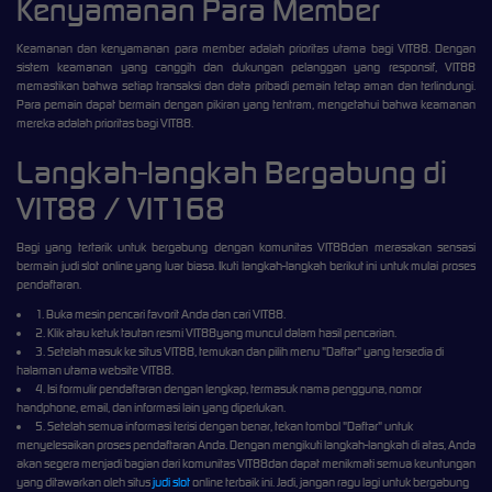
Kenyamanan Para Member
Keamanan dan kenyamanan para member adalah prioritas utama bagi VIT88. Dengan
sistem keamanan yang canggih dan dukungan pelanggan yang responsif, VIT88
memastikan bahwa setiap transaksi dan data pribadi pemain tetap aman dan terlindungi.
Para pemain dapat bermain dengan pikiran yang tentram, mengetahui bahwa keamanan
mereka adalah prioritas bagi VIT88.
Langkah-langkah Bergabung di
VIT88 / VIT168
Bagi yang tertarik untuk bergabung dengan komunitas VIT88dan merasakan sensasi
bermain judi slot online yang luar biasa. Ikuti langkah-langkah berikut ini untuk mulai proses
pendaftaran.
1. Buka mesin pencari favorit Anda dan cari VIT88.
2. Klik atau ketuk tautan resmi VIT88yang muncul dalam hasil pencarian.
3. Setelah masuk ke situs VIT88, temukan dan pilih menu "Daftar" yang tersedia di
halaman utama website VIT88.
4. Isi formulir pendaftaran dengan lengkap, termasuk nama pengguna, nomor
handphone, email, dan informasi lain yang diperlukan.
5. Setelah semua informasi terisi dengan benar, tekan tombol "Daftar" untuk
menyelesaikan proses pendaftaran Anda. Dengan mengikuti langkah-langkah di atas, Anda
akan segera menjadi bagian dari komunitas VIT88dan dapat menikmati semua keuntungan
yang ditawarkan oleh situs
judi slot
online terbaik ini. Jadi, jangan ragu lagi untuk bergabung