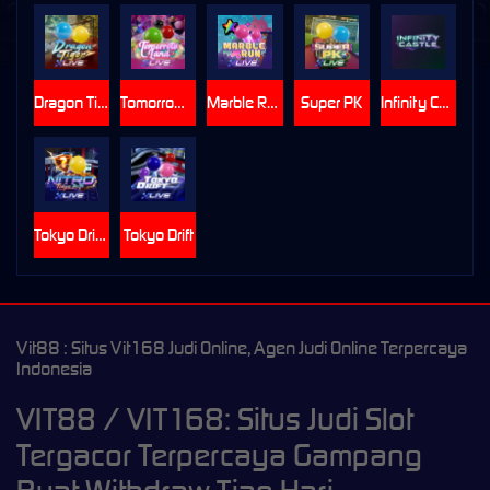
Dragon Tiger
Tomorrow land
Marble Run
Super PK
Infinity Castle
Tokyo Drift Nitro
Tokyo Drift
Vit88 : Situs Vit168 Judi Online, Agen Judi Online Terpercaya
Indonesia
VIT88 / VIT168: Situs Judi Slot
Tergacor Terpercaya Gampang