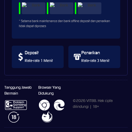
* Selama bank maintenance dan bank offline deposit dan penarikan
tidak dapat diproses
Deposit
Penarikan
Rata-rata 1 Menit
Rata-rata 3 Menit
Tanggung Jawab
Browser Yang
Bermain
Didukung
©2026 VIT88. Hak cipta
dilindungi | 18+