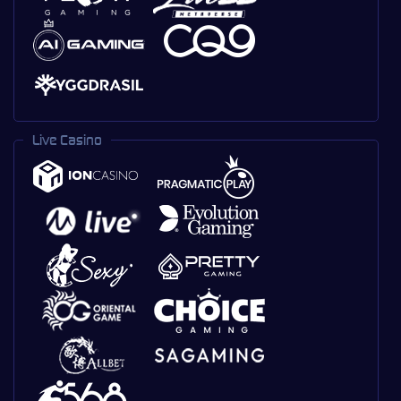
Live Casino