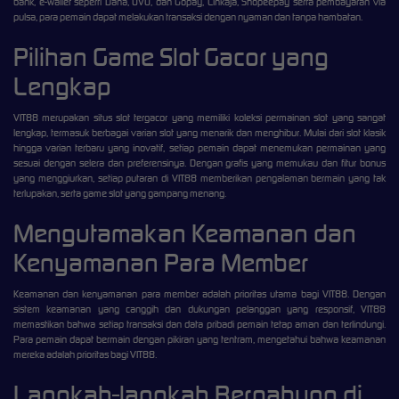
bank, e-wallet seperti Dana, OVO, dan Gopay, Linkaja, Shopeepay serta pembayaran via
pulsa, para pemain dapat melakukan transaksi dengan nyaman dan tanpa hambatan.
Pilihan Game Slot Gacor yang
Lengkap
VIT88 merupakan situs slot tergacor yang memiliki koleksi permainan slot yang sangat
lengkap, termasuk berbagai varian slot yang menarik dan menghibur. Mulai dari slot klasik
hingga varian terbaru yang inovatif, setiap pemain dapat menemukan permainan yang
sesuai dengan selera dan preferensinya. Dengan grafis yang memukau dan fitur bonus
yang menggiurkan, setiap putaran di VIT88 memberikan pengalaman bermain yang tak
terlupakan, serta game slot yang gampang menang.
Mengutamakan Keamanan dan
Kenyamanan Para Member
Keamanan dan kenyamanan para member adalah prioritas utama bagi VIT88. Dengan
sistem keamanan yang canggih dan dukungan pelanggan yang responsif, VIT88
memastikan bahwa setiap transaksi dan data pribadi pemain tetap aman dan terlindungi.
Para pemain dapat bermain dengan pikiran yang tentram, mengetahui bahwa keamanan
mereka adalah prioritas bagi VIT88.
Langkah-langkah Bergabung di