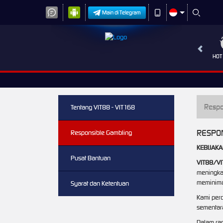
Main di Telegram
HOT
Respo
Tentang VIT88 - VIT168
RESPO
Responsible Gambling
KEBIJAKA
Pusat Bantuan
VIT88/VI
meningka
meminimal
Syarat dan Ketentuan
Kami perc
sementara
Dalam ra