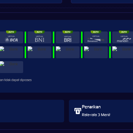
an tidak dapat diproses
Penarikan
Rata-rata 3 Menit