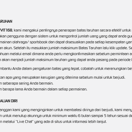
ARUHAN
/
VIT168
, kami mengakui pentingnya penerapan batas taruhan secara efektif untu
kan pengguna dengan sistem untuk mengontrol jumlah uang yang dapat anda guna
mainan olahraga/ sportsbook dan dapat disesuaikan pada setiap kesempatan yang
n akun. Setelah itu masukkan jumlah maksimum Batas Taruhan lalu klik update. 
huan melalui email dimana anda perlu mengkonfirmasikan sebelum permintaan an
akan menjadi jumlah maksimum taruhan yang dapat anda pasang pada periode tujuh
mbantu Anda dalam pengaturan batas yang tepat, cobalah untuk merenungkan beb
n apa yang merupakan kerugian yang diterima sebelum mulai untuk berjudi.
n seberapa sering Anda bermain.
n berapa lama Anda bermain dalam setiap permainan.
LIAN DIRI
anggan kami yang menginginkan untuk membatasi dirinya dari berjudi, kami meny
n untuk menutup akunnya untuk minimum waktu 6 bulan sampai 5 tahun sesuai d
 melalui “Live Chat” yang ada di situs untuk informasi lebih lanjut.