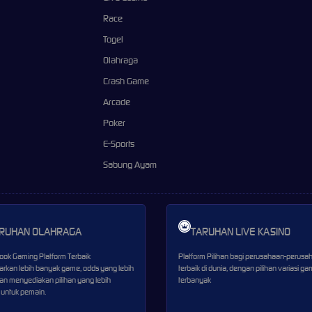
Race
Togel
Olahraga
Crash Game
Arcade
Poker
E-Sports
Sabung Ayam
RUHAN OLAHRAGA
TARUHAN LIVE KASINO
ook Gaming Platform Terbaik
Platform Pilihan bagi perusahaan-perusa
kan lebih banyak game, odds yang lebih
terbaik di dunia, dengan pilihan variasi g
 dan menyediakan pilihan yang lebih
terbanyak
untuk pemain.