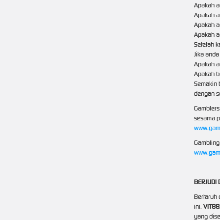
Apakah a
Apakah a
Apakah a
Apakah a
Setelah 
Jika anda
Apakah ar
Apakah be
Semakin 
dengan se
Gamblers
sesama pe
www.gam
Gambling 
www.gamb
BERJUDI
Bertaruh 
ini.
VIT88
yang dise