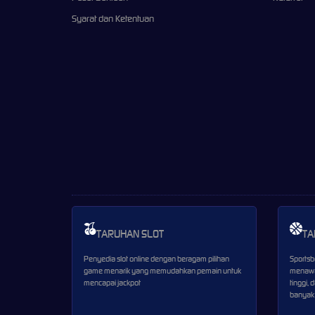
Syarat dan Ketentuan
TARUHAN SLOT
TA
Penyedia slot online dengan beragam pilihan
Sportsb
game menarik yang memudahkan pemain untuk
menawar
mencapai jackpot
tinggi,
banyak 