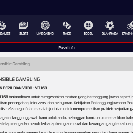
 GAMES
SLOTS
LIVE CASINO
RACE
TOGEL
OLAHRAGA
CRASH
Pusat Info
nsible Gambling
NSIBLE GAMBLING
N PERJUDIAN VIT88 - VIT168
T168
berkomitmen untuk mengesahkan taruhan yang bertanggung jawab seperti 
tkan pencegahan, intervensi dan pelayanan. Kebijakan Pertanggungjawaban Pe
isir efek negatif dari masalah judi dan untuk mempromosikan praktek perjudian 
aya ini tanggung jawab kami untuk anda, pelanggan kami, untuk memastikan bahw
 tetap menyadari penuh terhadap kerugian sosial dan keuangan yang terkait den
ngka membantu pemain kami dalam pertanggunjawaban perjudian, kami memastik