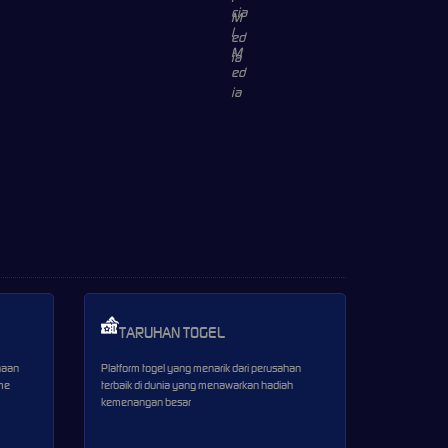
TARUHAN TOGEL
haan
Platform togel yang menarik dari perusahan
ame
terbaik di dunia yang menawarkan hadiah
kemenangan besar