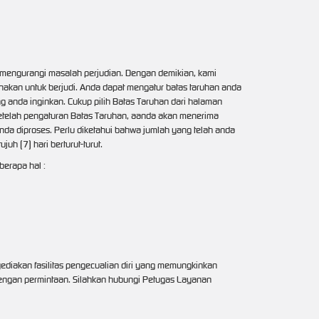
k mengurangi masalah perjudian. Dengan demikian, kami
kan untuk berjudi. Anda dapat mengatur batas taruhan anda
 anda inginkan. Cukup pilih Batas Taruhan dari halaman
Setelah pengaturan Batas Taruhan, aanda akan menerima
da diproses. Perlu diketahui bahwa jumlah yang telah anda
 (7) hari berturut-turut.
erapa hal :
ediakan fasilitas pengecualian diri yang memungkinkan
engan permintaan. Silahkan hubungi Petugas Layanan