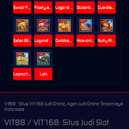
Sweet Frenzy
Frosty and Flamy
Legend Of Eagle
Oceanic Melodies
Guardian of the Museum
Safari Blitz
Legend of Nian
Goddess Of Egypt
Heavenly Fortunes
Nutty Riches
Leprechaun Bonanza
Loki
Vit88 : Situs Vit168 Judi Online, Agen Judi Online Terpercaya
Indonesia
VIT88 / VIT168: Situs Judi Slot