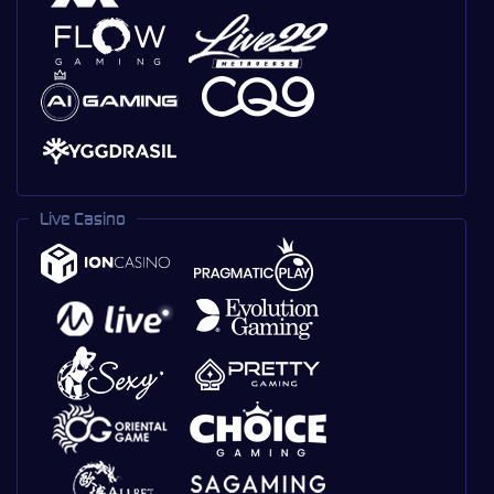
Live Casino