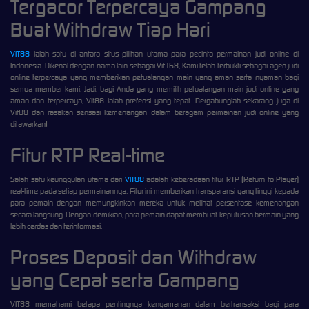
Tergacor Terpercaya Gampang
Buat Withdraw Tiap Hari
VIT88
ialah satu di antara situs pilihan utama para pecinta permainan judi online di
Indonesia. Dikenal dengan nama lain sebagai Vit168, Kami telah terbukti sebagai agen judi
online terpercaya yang memberikan petualangan main yang aman serta nyaman bagi
semua member kami. Jadi, bagi Anda yang memilih petualangan main judi online yang
aman dan terpercaya, Vit88 ialah prefensi yang tepat. Bergabunglah sekarang juga di
Vit88 dan rasakan sensasi kemenangan dalam beragam permainan judi online yang
ditawarkan!
Fitur RTP Real-time
Salah satu keunggulan utama dari
VIT88
adalah keberadaan fitur RTP (Return to Player)
real-time pada setiap permainannya. Fitur ini memberikan transparansi yang tinggi kepada
para pemain dengan memungkinkan mereka untuk melihat persentase kemenangan
secara langsung. Dengan demikian, para pemain dapat membuat keputusan bermain yang
lebih cerdas dan terinformasi.
Proses Deposit dan Withdraw
yang Cepat serta Gampang
VIT88 memahami betapa pentingnya kenyamanan dalam bertransaksi bagi para