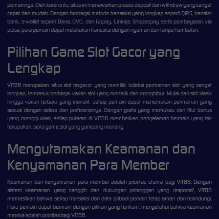
pemainnya. Oleh karena itu, situs ini menawarkan proses deposit dan withdraw yang sangat
cepat dan mudah. Dengan berbagai metode transaksi yang lengkap seperti QRIS, transfer
bank, e-wallet seperti Dana, OVO, dan Gopay, Linkaja, Shopeepay serta pembayaran via
pulsa, para pemain dapat melakukan transaksi dengan nyaman dan tanpa hambatan.
Pilihan Game Slot Gacor yang
Lengkap
VIT88 merupakan situs slot tergacor yang memiliki koleksi permainan slot yang sangat
lengkap, termasuk berbagai varian slot yang menarik dan menghibur. Mulai dari slot klasik
hingga varian terbaru yang inovatif, setiap pemain dapat menemukan permainan yang
sesuai dengan selera dan preferensinya. Dengan grafis yang memukau dan fitur bonus
yang menggiurkan, setiap putaran di VIT88 memberikan pengalaman bermain yang tak
terlupakan, serta game slot yang gampang menang.
Mengutamakan Keamanan dan
Kenyamanan Para Member
Keamanan dan kenyamanan para member adalah prioritas utama bagi VIT88. Dengan
sistem keamanan yang canggih dan dukungan pelanggan yang responsif, VIT88
memastikan bahwa setiap transaksi dan data pribadi pemain tetap aman dan terlindungi.
Para pemain dapat bermain dengan pikiran yang tentram, mengetahui bahwa keamanan
mereka adalah prioritas bagi VIT88.