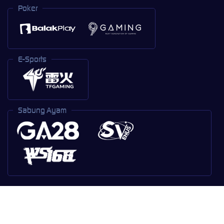
Poker
E-Sports
Sabung Ayam