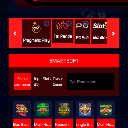
i
i
i
i
i
Facha
Fat Panda
Slot88 x PP
PG Soft
Pragmatic Play
SMARTSOFT
Semua
Top
Slots
Crash
permainan
20
Game
Bao Slot 5X
Multi Hot 100
Habesha Fortune 5
Jingle Bell Bonanza
Multi Hot 5 Deluxe