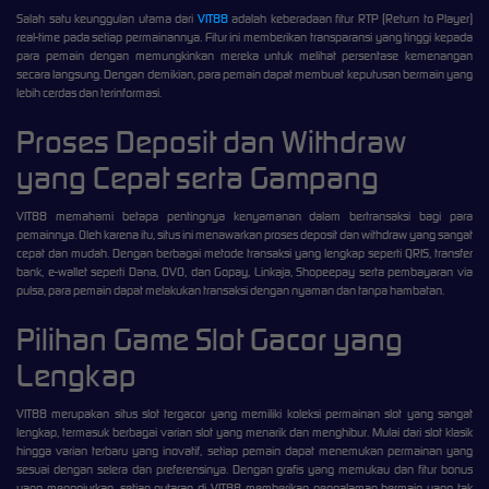
Salah satu keunggulan utama dari
VIT88
adalah keberadaan fitur RTP (Return to Player)
real-time pada setiap permainannya. Fitur ini memberikan transparansi yang tinggi kepada
para pemain dengan memungkinkan mereka untuk melihat persentase kemenangan
secara langsung. Dengan demikian, para pemain dapat membuat keputusan bermain yang
lebih cerdas dan terinformasi.
Proses Deposit dan Withdraw
yang Cepat serta Gampang
VIT88 memahami betapa pentingnya kenyamanan dalam bertransaksi bagi para
pemainnya. Oleh karena itu, situs ini menawarkan proses deposit dan withdraw yang sangat
cepat dan mudah. Dengan berbagai metode transaksi yang lengkap seperti QRIS, transfer
bank, e-wallet seperti Dana, OVO, dan Gopay, Linkaja, Shopeepay serta pembayaran via
pulsa, para pemain dapat melakukan transaksi dengan nyaman dan tanpa hambatan.
Pilihan Game Slot Gacor yang
Lengkap
VIT88 merupakan situs slot tergacor yang memiliki koleksi permainan slot yang sangat
lengkap, termasuk berbagai varian slot yang menarik dan menghibur. Mulai dari slot klasik
hingga varian terbaru yang inovatif, setiap pemain dapat menemukan permainan yang
sesuai dengan selera dan preferensinya. Dengan grafis yang memukau dan fitur bonus
yang menggiurkan, setiap putaran di VIT88 memberikan pengalaman bermain yang tak