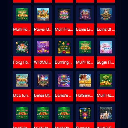
Multi Hot 5 Super Wilds
Power Of Tiger
Multi Fruits Charging Wilds
Gems Crown Charging Wilds
Coins Of Atlantis
Foxy Hot 20
WildMultiStar
Burning Ice 10
Multi Hot 5 Burn Wilds
Sugar Fiesta
Dice Jungle
Gates Of Merlyn
Genie's Bonanza
HotSamba
Multi Hot Ways