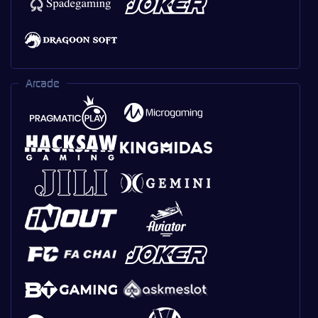
Arcade