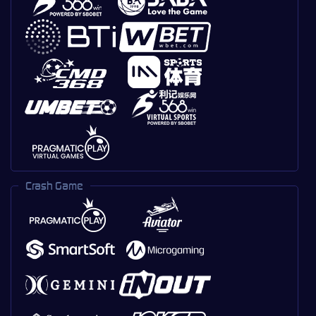
Crash Game