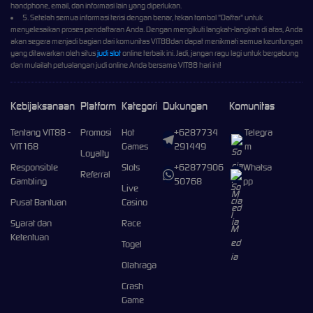
handphone, email, dan informasi lain yang diperlukan.
5. Setelah semua informasi terisi dengan benar, tekan tombol "Daftar" untuk
menyelesaikan proses pendaftaran Anda. Dengan mengikuti langkah-langkah di atas, Anda
akan segera menjadi bagian dari komunitas VIT88dan dapat menikmati semua keuntungan
yang ditawarkan oleh situs
judi slot
online terbaik ini. Jadi, jangan ragu lagi untuk bergabung
dan mulailah petualangan judi online Anda bersama VIT88 hari ini!
Kebijaksanaan
Platform
Kategori
Dukungan
Komunitas
Tentang VIT88 -
Promosi
Hot
+6287734
Telegra
VIT168
Games
291449
m
Loyalty
Responsible
Slots
+62877906
Whatsa
Referral
Gambling
50768
pp
Live
Pusat Bantuan
Casino
Syarat dan
Race
Ketentuan
Togel
Olahraga
Crash
Game