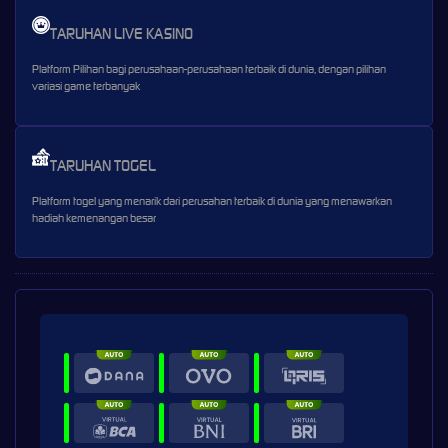
TARUHAN LIVE KASINO
Platform Pilihan bagi perusahaan-perusahaan terbaik di dunia, dengan pilihan
variasi game terbanyak
TARUHAN TOGEL
Platform togel yang menarik dari perusahan terbaik di dunia yang menawarkan
hadiah kemenangan besar