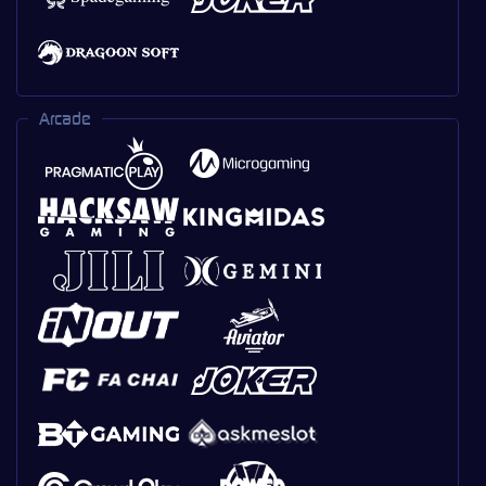
Arcade