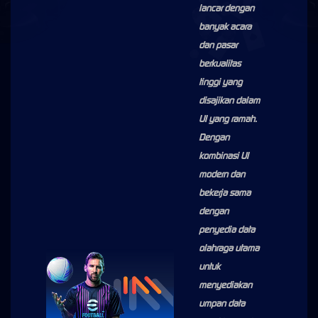
lancar dengan
banyak acara
dan pasar
berkualitas
tinggi yang
disajikan dalam
UI yang ramah.
Dengan
kombinasi UI
modern dan
bekerja sama
dengan
penyedia data
olahraga utama
untuk
menyediakan
umpan data