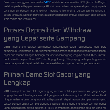
Salah satu keunggulan utama dari
VIT88
adalah keberadaan fitur RTP (Return to Player)
real-time pada setiap permainannya. Fitur ini memberikan transparansi yang tinggi kepada
para pemain dengan memungkinkan mereka untuk melihat persentase kemenangan
secara langsung. Dengan demikian, para pemain dapat membuat keputusan bermain yang
lebih cerdas dan terinformasi.
Proses Deposit dan Withdraw
yang Cepat serta Gampang
VIT88 memahami betapa pentingnya kenyamanan dalam bertransaksi bagi para
pemainnya. Oleh karena itu, situs ini menawarkan proses deposit dan withdraw yang sangat
cepat dan mudah. Dengan berbagai metode transaksi yang lengkap seperti QRIS, transfer
bank, e-wallet seperti Dana, OVO, dan Gopay, Linkaja, Shopeepay serta pembayaran via
pulsa, para pemain dapat melakukan transaksi dengan nyaman dan tanpa hambatan.
Pilihan Game Slot Gacor yang
Lengkap
VIT88 merupakan situs slot tergacor yang memiliki koleksi permainan slot yang sangat
lengkap, termasuk berbagai varian slot yang menarik dan menghibur. Mulai dari slot klasik
hingga varian terbaru yang inovatif, setiap pemain dapat menemukan permainan yang
sesuai dengan selera dan preferensinya. Dengan grafis yang memukau dan fitur bonus
yang menggiurkan, setiap putaran di VIT88 memberikan pengalaman bermain yang tak