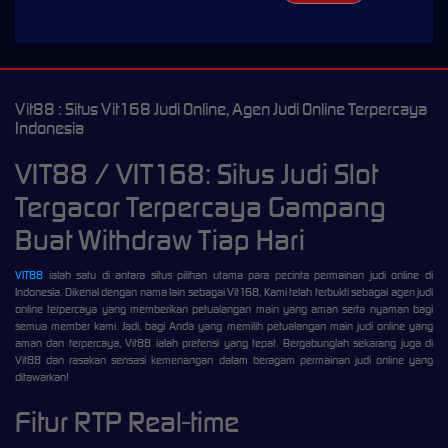
Vit88 : Situs Vit168 Judi Online, Agen Judi Online Terpercaya
Indonesia
VIT88 / VIT168: Situs Judi Slot
Tergacor Terpercaya Gampang
Buat Withdraw Tiap Hari
VIT88
ialah satu di antara situs pilihan utama para pecinta permainan judi online di
Indonesia. Dikenal dengan nama lain sebagai Vit168, Kami telah terbukti sebagai agen judi
online terpercaya yang memberikan petualangan main yang aman serta nyaman bagi
semua member kami. Jadi, bagi Anda yang memilih petualangan main judi online yang
aman dan terpercaya, Vit88 ialah prefensi yang tepat. Bergabunglah sekarang juga di
Vit88 dan rasakan sensasi kemenangan dalam beragam permainan judi online yang
ditawarkan!
Fitur RTP Real-time