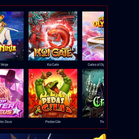
 Ninja
Koi Gate
Gates of Olympus Roulette
ter Zeus
Pedas Gila
The Crypt