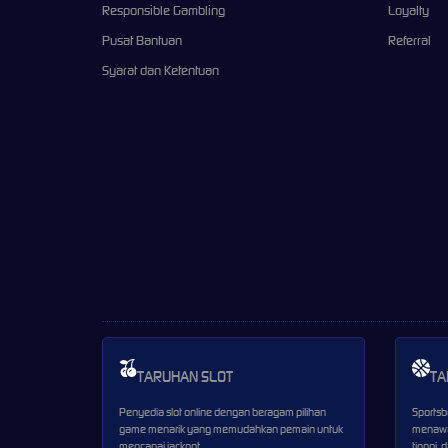
Responsible Gambling
Loyalty
Pusat Bantuan
Referral
Syarat dan Ketentuan
TARUHAN SLOT
TA
Penyedia slot online dengan beragam pilihan
Sportsb
game menarik yang memudahkan pemain untuk
menawar
mencapai jackpot
tinggi,