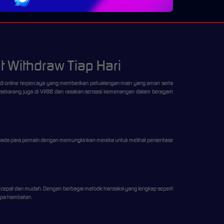
t Withdraw Tiap Hari
en judi online terpercaya yang memberikan petualangan main yang aman serta
ah sekarang juga di Vit88 dan rasakan sensasi kemenangan dalam beragam
gi kepada para pemain dengan memungkinkan mereka untuk melihat persentase
 cepat dan mudah. Dengan berbagai metode transaksi yang lengkap seperti
anpa hambatan.