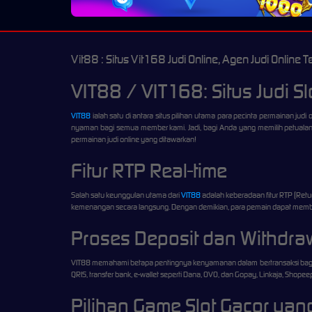
Vit88 : Situs Vit168 Judi Online, Agen Judi Online
VIT88 / VIT168: Situs Judi 
VIT88
ialah satu di antara situs pilihan utama para pecinta permainan jud
nyaman bagi semua member kami. Jadi, bagi Anda yang memilih petualang
permainan judi online yang ditawarkan!
Fitur RTP Real-time
Salah satu keunggulan utama dari
VIT88
adalah keberadaan fitur RTP (Retu
kemenangan secara langsung. Dengan demikian, para pemain dapat membua
Proses Deposit dan Withdr
VIT88 memahami betapa pentingnya kenyamanan dalam bertransaksi bagi pa
QRIS, transfer bank, e-wallet seperti Dana, OVO, dan Gopay, Linkaja, Sh
Pilihan Game Slot Gacor ya