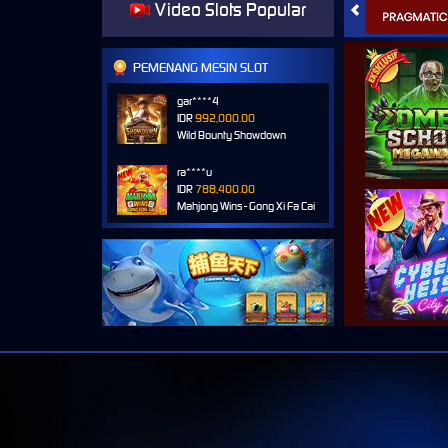
Video Slots Popular
PEMENANG MESIN SLOT
gar****4
IDR
992,000.00
Wild Bounty Showdown
ra****u
IDR
788,400.00
Mahjong Wins - Gong Xi Fa Cai
ra****u
IDR
654,000.00
Mahjong Wins - Gong Xi Fa Cai
dal****3
IDR
574,200.00
Mahjong Ways
vit****3
IDR
487,440.00
Mahjong Ways