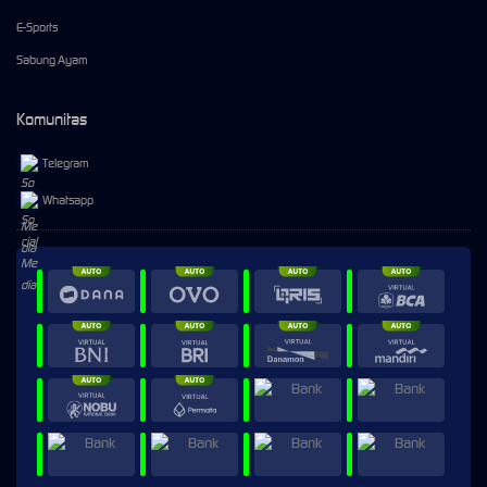
E-Sports
Sabung Ayam
Komunitas
Telegram
Whatsapp