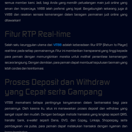
semua member kami. Jadi, bagi Anda yang memilih petualangan main judi online yang
aman dan terpercaya, Vit88 ialah prefensi yang tepat. Bergabunglah sekarang juga di
Vit88 dan rasakan sensasi kemenangan dalam beragam permainan judi online yang
ditawarkan!
Fitur RTP Real-time
Salah satu keunggulan utama dari
VIT88
adalah keberadaan fitur RTP (Return to Player)
real-time pada setiap permainannya. Fitur ini memberikan transparansi yang tinggi kepada
para pemain dengan memungkinkan mereka untuk melihat persentase kemenangan
secara langsung. Dengan demikian, para pemain dapat membuat keputusan bermain yang
lebih cerdas dan terinformasi.
Proses Deposit dan Withdraw
yang Cepat serta Gampang
VIT88 memahami betapa pentingnya kenyamanan dalam bertransaksi bagi para
pemainnya. Oleh karena itu, situs ini menawarkan proses deposit dan withdraw yang
sangat cepat dan mudah. Dengan berbagai metode transaksi yang lengkap seperti QRIS,
transfer bank, e-wallet seperti Dana, OVO, dan Gopay, Linkaja, Shopeepay serta
pembayaran via pulsa, para pemain dapat melakukan transaksi dengan nyaman dan
tanpa hambatan.