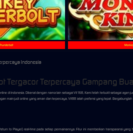
hunderbolt
Monkey
 Terpercaya Indonesia
Slot Tergacor Terpercaya Gampang Bua
i online di Indonesia. Dikenal dengan nama lain sebagai Vit168, Kami telah terbukti sebagai ag
an main judi online yang aman dan terpercaya, Vit88 ialah prefensi yang tepat. Bergabungl
Return to Player) real-time pada setiap permainannya. Fitur ini memberikan transparansi ya