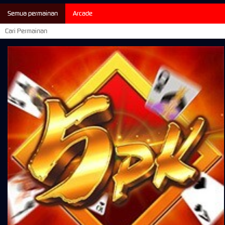
Semua permainan
Arcade