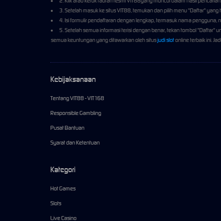
2. Klik atau ketuk tautan resmi VIT88yang muncul dalam hasil pencarian
3. Setelah masuk ke situs VIT88, temukan dan pilih menu "Daftar" yang
4. Isi formulir pendaftaran dengan lengkap, termasuk nama pengguna, n
5. Setelah semua informasi terisi dengan benar, tekan tombol "Daftar
semua keuntungan yang ditawarkan oleh situs
judi slot
online terbaik ini. J
Kebijaksanaan
Tentang VIT88 - VIT168
Responsible Gambling
Pusat Bantuan
Syarat dan Ketentuan
Kategori
Hot Games
Slots
Live Casino