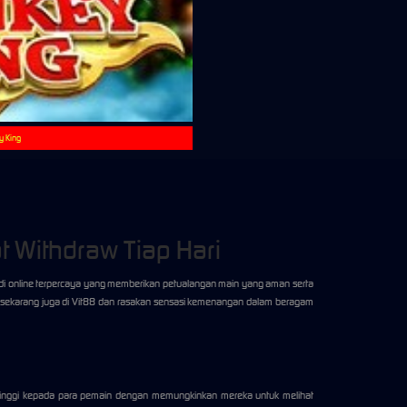
 King
t Withdraw Tiap Hari
en judi online terpercaya yang memberikan petualangan main yang aman serta
ah sekarang juga di Vit88 dan rasakan sensasi kemenangan dalam beragam
ng tinggi kepada para pemain dengan memungkinkan mereka untuk melihat