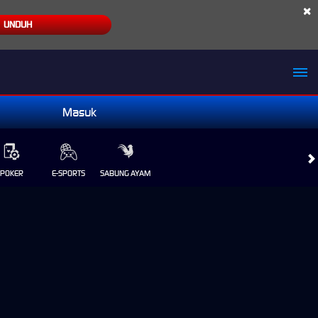
×
UNDUH
Masuk
POKER
E-SPORTS
SABUNG AYAM