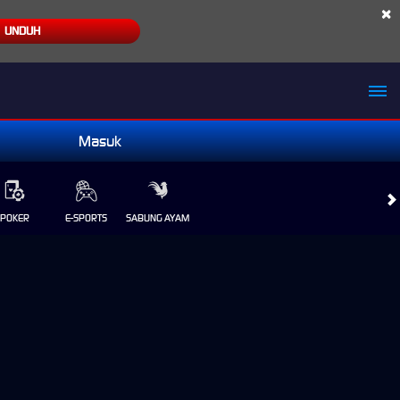
×
UNDUH
Masuk
POKER
E-SPORTS
SABUNG AYAM