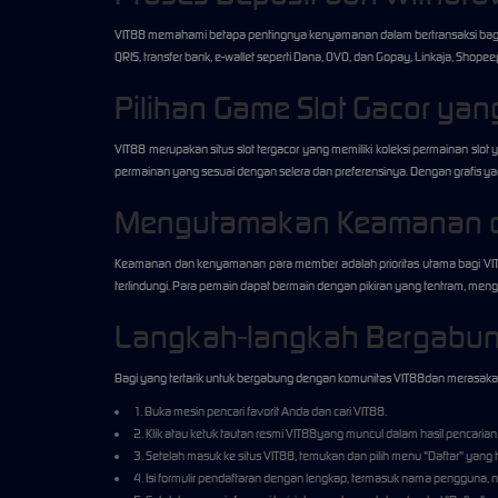
VIT88 memahami betapa pentingnya kenyamanan dalam bertransaksi bagi pa
QRIS, transfer bank, e-wallet seperti Dana, OVO, dan Gopay, Linkaja, Sh
Pilihan Game Slot Gacor ya
VIT88 merupakan situs slot tergacor yang memiliki koleksi permainan slot 
permainan yang sesuai dengan selera dan preferensinya. Dengan grafis y
Mengutamakan Keamanan 
Keamanan dan kenyamanan para member adalah prioritas utama bagi VIT
terlindungi. Para pemain dapat bermain dengan pikiran yang tentram, men
Langkah-langkah Bergabung
Bagi yang tertarik untuk bergabung dengan komunitas VIT88dan merasakan sen
1. Buka mesin pencari favorit Anda dan cari VIT88.
2. Klik atau ketuk tautan resmi VIT88yang muncul dalam hasil pencarian
3. Setelah masuk ke situs VIT88, temukan dan pilih menu "Daftar" yang
4. Isi formulir pendaftaran dengan lengkap, termasuk nama pengguna, n