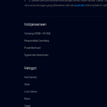
5. Setelah semua informasi terisi dengan benar, tekan tombol "Daftar
semua keuntungan yang ditawarkan oleh situs
judi slot
online terbaik ini. J
Kebijaksanaan
Tentang VIT88 - VIT168
Responsible Gambling
Pusat Bantuan
Syarat dan Ketentuan
Kategori
Hot Games
Slots
Live Casino
Race
Togel