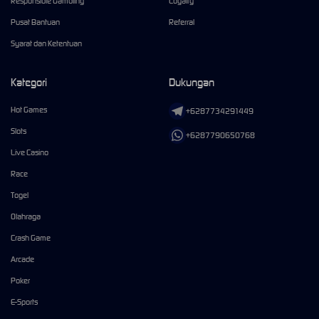
Responsible Gambling
Loyalty
Pusat Bantuan
Referral
Syarat dan Ketentuan
Kategori
Dukungan
Hot Games
+6287734291449
Slots
+6287790650768
Live Casino
Race
Togel
Olahraga
Crash Game
Arcade
Poker
E-Sports