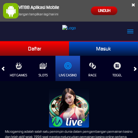
×
VIT88 Aplikasi Mobile
UNDUH
Jangan tampilkan lagi hari ini
Daftar
Masuk
HOT GAMES
SLOTS
LIVE CASINO
RACE
TOGEL
OL
Microgaming adalah salah satu pemimpin dunia dalam pemgembangan permainan kasino
dan telah aktif sejak 1994 saat mereka meluncurkan permainan kasino online pertama.