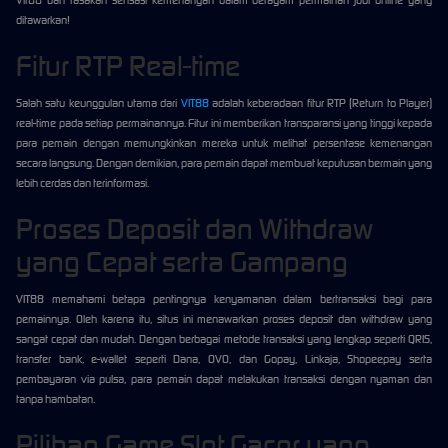
Vit88 dan rasakan sensasi kemenangan dalam beragam permainan judi online yang
ditawarkan!
Fitur RTP Real-time
Salah satu keunggulan utama dari
VIT88
adalah keberadaan fitur RTP (Return to Player)
real-time pada setiap permainannya. Fitur ini memberikan transparansi yang tinggi kepada
para pemain dengan memungkinkan mereka untuk melihat persentase kemenangan
secara langsung. Dengan demikian, para pemain dapat membuat keputusan bermain yang
lebih cerdas dan terinformasi.
Proses Deposit dan Withdraw
yang Cepat serta Gampang
VIT88 memahami betapa pentingnya kenyamanan dalam bertransaksi bagi para
pemainnya. Oleh karena itu, situs ini menawarkan proses deposit dan withdraw yang
sangat cepat dan mudah. Dengan berbagai metode transaksi yang lengkap seperti QRIS,
transfer bank, e-wallet seperti Dana, OVO, dan Gopay, Linkaja, Shopeepay serta
pembayaran via pulsa, para pemain dapat melakukan transaksi dengan nyaman dan
tanpa hambatan.
Pilihan Game Slot Gacor yang