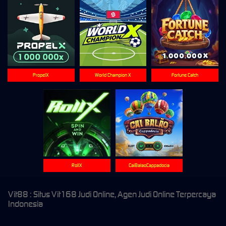
PropelX
World Champion X
Fortune Catch
RollX
CaiBalaoCappadocia
Vit88 : Situs Vit168 Judi Online, Agen Judi Online Terpercaya
Indonesia