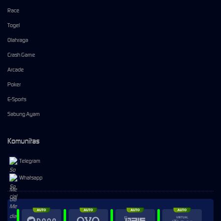
Race
Togel
Olahraga
Crash Game
Arcade
Poker
E-Sports
Sabung Ayam
Komunitas
Telegram
Whatsapp