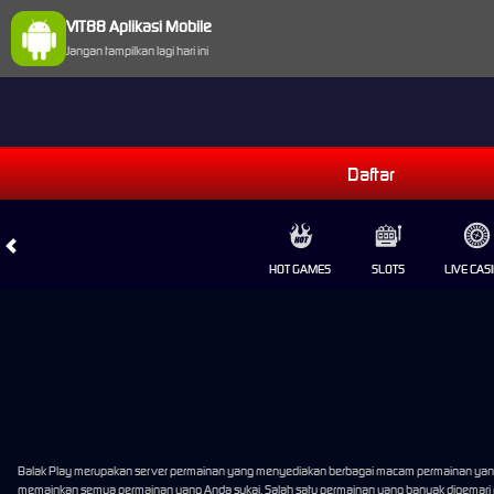
VIT88 Aplikasi Mobile
Jangan tampilkan lagi hari ini
Daftar
HOT GAMES
SLOTS
LIVE CAS
Balak Play merupakan server permainan yang menyediakan berbagai macam permainan yang 
memainkan semua permainan yang Anda sukai. Salah satu permainan yang banyak digemari p