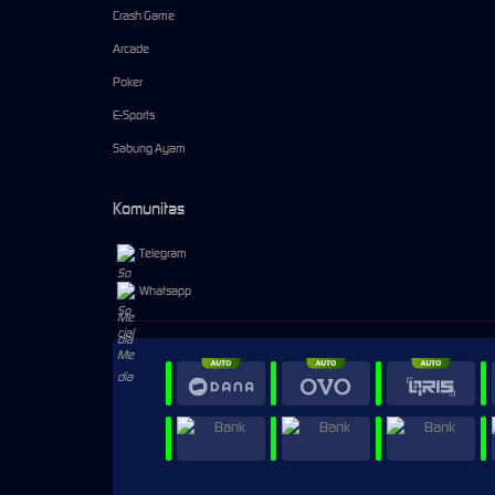
Crash Game
Arcade
Poker
E-Sports
Sabung Ayam
Komunitas
Telegram
Whatsapp