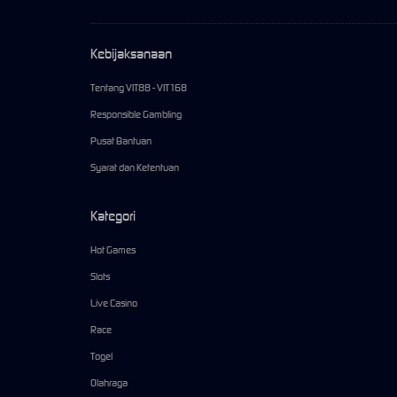
Kebijaksanaan
Tentang VIT88 - VIT168
Responsible Gambling
Pusat Bantuan
Syarat dan Ketentuan
Kategori
Hot Games
Slots
Live Casino
Race
Togel
Olahraga