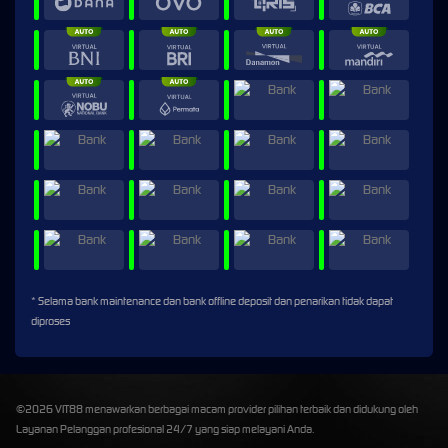
* Selama bank maintenance dan bank offline deposit dan penarikan tidak dapat
diproses
©2026 VIT88 menawarkan berbagai macam provider pilihan terbaik dan didukung oleh
Layanan Pelanggan profesional 24/7 yang siap melayani Anda.