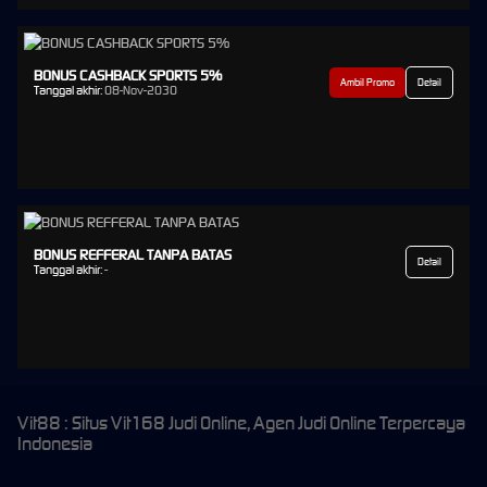
BONUS CASHBACK SPORTS 5%
Ambil Promo
Detail
Tanggal akhir:
08-Nov-2030
BONUS REFFERAL TANPA BATAS
Detail
Tanggal akhir:
-
Vit88 : Situs Vit168 Judi Online, Agen Judi Online Terpercaya
Indonesia