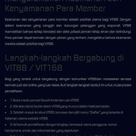
Kenyamanan Para Member
Keamanan dan kenyamanan para member adalah prioritas utama bagi VIT88. Dengan
sistem keamanan yang canggih dan dukungan pelanggan yang responsif, VIT88
memastikan bahwa setiap transaksi dan data pribadi pemain tetap aman dan terlindungi.
Para pemain dapat bermain dengan pikiran yang tentram, mengetahui bahwa keamanan
mereka adalah prioritas bagi VIT88.
Langkah-langkah Bergabung di
VIT88 / VIT168
Bagi yang tertarik untuk bergabung dengan komunitas VIT88dan merasakan sensasi
bermain judi slot online yang luar biasa. Ikuti langkah-langkah berikut ini untuk mulai proses
pendaftaran.
1. Buka mesin pencari favorit Anda dan cari VIT88.
2. Klik atau ketuk tautan resmi VIT88yang muncul dalam hasil pencarian.
3. Setelah masuk ke situs VIT88, temukan dan pilih menu "Daftar" yang tersedia di
halaman utama website VIT88.
4. Isi formulir pendaftaran dengan lengkap, termasuk nama pengguna, nomor
handphone, email, dan informasi lain yang diperlukan.