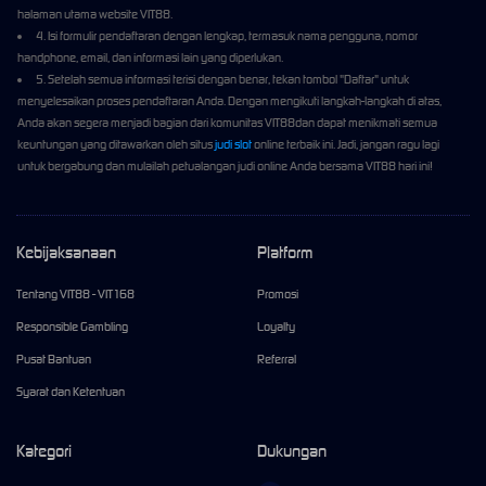
halaman utama website VIT88.
4. Isi formulir pendaftaran dengan lengkap, termasuk nama pengguna, nomor
handphone, email, dan informasi lain yang diperlukan.
5. Setelah semua informasi terisi dengan benar, tekan tombol "Daftar" untuk
menyelesaikan proses pendaftaran Anda. Dengan mengikuti langkah-langkah di atas,
Anda akan segera menjadi bagian dari komunitas VIT88dan dapat menikmati semua
keuntungan yang ditawarkan oleh situs
judi slot
online terbaik ini. Jadi, jangan ragu lagi
untuk bergabung dan mulailah petualangan judi online Anda bersama VIT88 hari ini!
Kebijaksanaan
Platform
Tentang VIT88 - VIT168
Promosi
Responsible Gambling
Loyalty
Pusat Bantuan
Referral
Syarat dan Ketentuan
Kategori
Dukungan