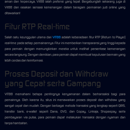
aman dan terpercaya, Vit88 ialah prefensi yang tepat. Bergabunglah sekarang juga di
Vit88 dan rasakan sensasi kemenangan dalam beragam permainan judi online yang
ditawarkan!
Fitur RTP Real-time
Salah satu keunggulan utama dari
VIT88
adalah keberadaan fitur RTP (Return to Player)
real-time pada setiap permainannya. Fitur ini memberikan transparansi yang tinggi kepada
para pemain dengan memungkinkan mereka untuk melihat persentase kemenangan
secara langsung. Dengan demikian, para pemain dapat membuat keputusan bermain yang
lebih cerdas dan terinformasi.
Proses Deposit dan Withdraw
yang Cepat serta Gampang
VIT88 memahami betapa pentingnya kenyamanan dalam bertransaksi bagi para
pemainnya. Oleh karena itu, situs ini menawarkan proses deposit dan withdraw yang
sangat cepat dan mudah. Dengan berbagai metode transaksi yang lengkap seperti QRIS,
transfer bank, e-wallet seperti Dana, OVO, dan Gopay, Linkaja, Shopeepay serta
pembayaran via pulsa, para pemain dapat melakukan transaksi dengan nyaman dan
tanpa hambatan.