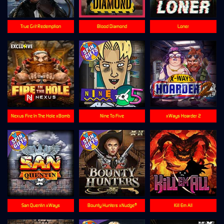
True Grit Redemption
Blood Diamond
Loner
Nexus Fire In The Hole xBomb
Nine To Five
xWays Hoarder 2
San Quentin xWays
Bounty Hunters xNudge®
Kill Em All