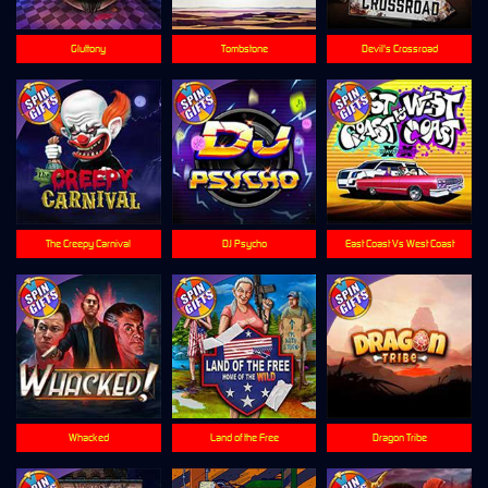
Gluttony
Tombstone
Devil's Crossroad
The Creepy Carnival
DJ Psycho
East Coast Vs West Coast
Whacked
Land of the Free
Dragon Tribe