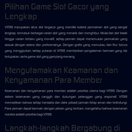
Pilihan Game Slot Gacor yang
Lengkap
VIT88 merupakan situs slot tergacor yang memiliki koleksi permainan slot yang sangat
lengkap, termasuk berbagai varian slot yang menarik dan menghibur. Mulai dari slot klasik
hingga varian terbaru yang inovatif, setiap pemain dapat menemukan permainan yang
sesuai dengan selera dan preferensinya. Dengan grafis yang memukau dan fitur bonus
yang menggiurkan, setiap putaran di VIT88 memberikan pengalaman bermain yang tak
terlupakan, serta game slot yang gampang menang.
Mengutamakan Keamanan dan
Kenyamanan Para Member
Keamanan dan kenyamanan para member adalah prioritas utama bagi VIT88. Dengan
sistem keamanan yang canggih dan dukungan pelanggan yang responsif, VIT88
memastikan bahwa setiap transaksi dan data pribadi pemain tetap aman dan terlindungi.
Para pemain dapat bermain dengan pikiran yang tentram, mengetahui bahwa keamanan
mereka adalah prioritas bagi VIT88.
Langkah-langkah Bergabung di