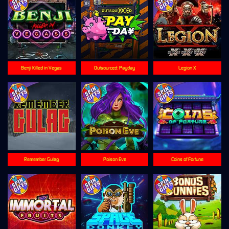
Benji Killed in Vegas
Outsourced: Payday
Legion X
Remember Gulag
Poison Eve
Coins of Fortune