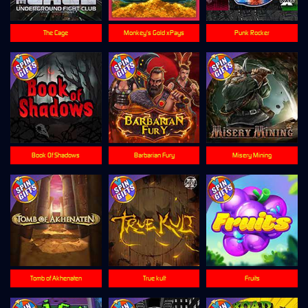
The Cage
Monkey's Gold xPays
Punk Rocker
Book Of Shadows
Barbarian Fury
Misery Mining
Tomb of Akhenaten
True kult
Fruits