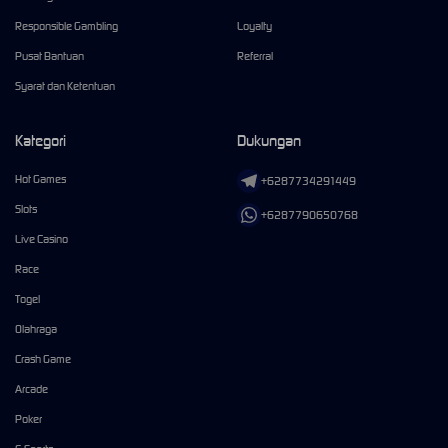
Responsible Gambling
Loyalty
Pusat Bantuan
Referral
Syarat dan Ketentuan
Kategori
Dukungan
Hot Games
+6287734291449
Slots
+6287790650768
Live Casino
Race
Togel
Olahraga
Crash Game
Arcade
Poker