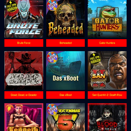
Brute Force
Beheaded
Gator Hunters
Dead, Dead, or Deader
Das xBoot
San Quentin 2: Death Row