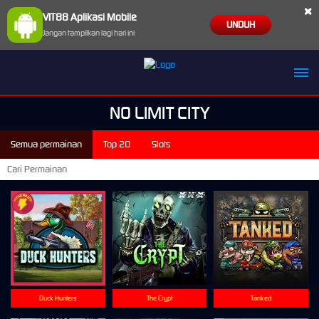
×
VIT88 Aplikasi Mobile
UNDUH
Jangan tampilkan lagi hari ini
NO LIMIT CITY
Semua permainan
Top 20
Slots
Duck Hunters
The Crypt
Tanked