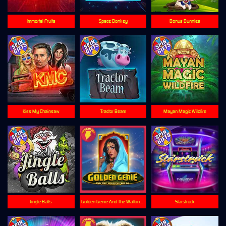
Immortal Fruits
Space Donkey
Bonus Bunnies
Kiss My Chainsaw
Tractor Beam
Mayan Magic Wildfire
Jingle Balls
Golden Genie And The Walking Wilds
Starstruck