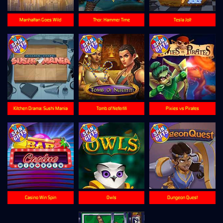
Manhattan Goes Wild
Thor: Hammer Time
Tesla Jolt
Kitchen Drama: Sushi Mania
Tomb of Nefertiti
Pixies vs Pirates
Casino Win Spin
Owls
Dungeon Quest