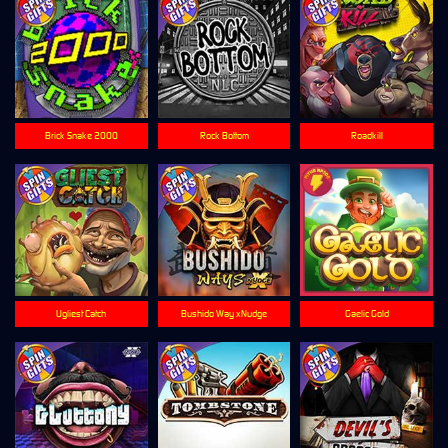
Brick Snake 2000
Rock Bottom
Roadkill
Ugliest Catch
Bushido Way xNudge
Gaelic Gold