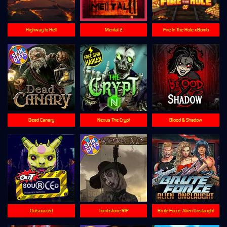
Highway to Hell
Mental 2
Fire In The Hole xBomb
Dead Canary
Nexus The Crypt
Blood & Shadow
Outsourced
Tombstone RIP
Brute Force: Alien Onslaught