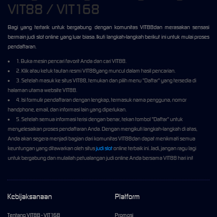
VIT88 / VIT168
Bagi yang tertarik untuk bergabung dengan komunitas VIT88dan merasakan sensasi
bermain judi slot online yang luar biasa. Ikuti langkah-langkah berikut ini untuk mulai proses
pendaftaran.
1. Buka mesin pencari favorit Anda dan cari VIT88.
2. Klik atau ketuk tautan resmi VIT88yang muncul dalam hasil pencarian.
3. Setelah masuk ke situs VIT88, temukan dan pilih menu "Daftar" yang tersedia di
halaman utama website VIT88.
4. Isi formulir pendaftaran dengan lengkap, termasuk nama pengguna, nomor
handphone, email, dan informasi lain yang diperlukan.
5. Setelah semua informasi terisi dengan benar, tekan tombol "Daftar" untuk
menyelesaikan proses pendaftaran Anda. Dengan mengikuti langkah-langkah di atas,
Anda akan segera menjadi bagian dari komunitas VIT88dan dapat menikmati semua
keuntungan yang ditawarkan oleh situs
judi slot
online terbaik ini. Jadi, jangan ragu lagi
untuk bergabung dan mulailah petualangan judi online Anda bersama VIT88 hari ini!
Kebijaksanaan
Platform
Tentang VIT88 - VIT168
Promosi