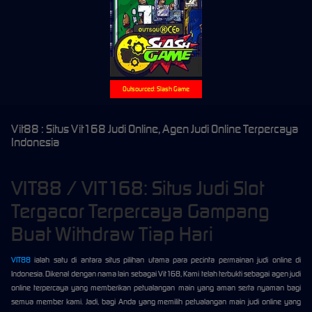
Outsourced: Slash Game
Vit88 : Situs Vit168 Judi Online, Agen Judi Online Terpercaya
Indonesia
VIT88 / VIT168: Situs Judi Slot
Tergacor Terpercaya Gampang
Buat Withdraw Tiap Hari
VIT88
ialah satu di antara situs pilihan utama para pecinta permainan judi online di
Indonesia. Dikenal dengan nama lain sebagai Vit168, Kami telah terbukti sebagai agen judi
online terpercaya yang memberikan petualangan main yang aman serta nyaman bagi
semua member kami. Jadi, bagi Anda yang memilih petualangan main judi online yang