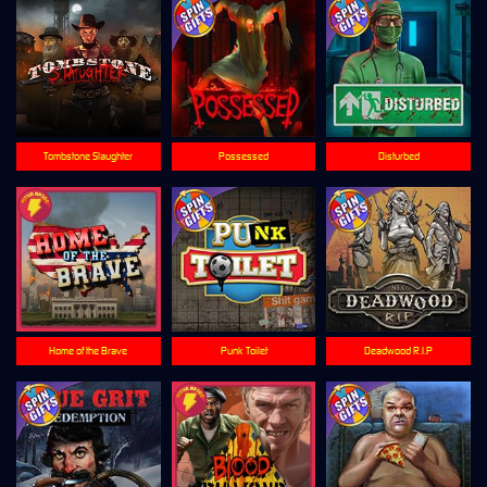
Tombstone Slaughter
Possessed
Disturbed
Home of the Brave
Punk Toilet
Deadwood R.I.P