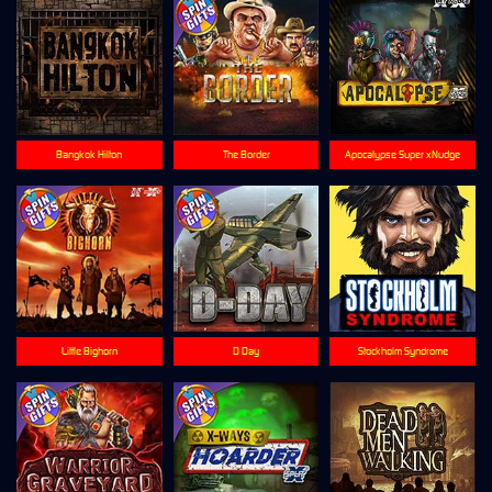
Bangkok Hilton
The Border
Apocalypse Super xNudge
Little Bighorn
D Day
Stockholm Syndrome