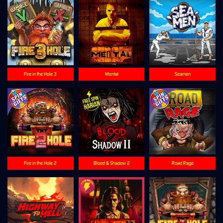
Fire in the Hole 3
Mental
Seamen
Fire in the Hole 2
Blood & Shadow 2
Road Rage