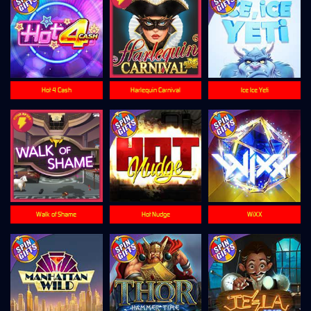
Hot 4 Cash
Harlequin Carnival
Ice Ice Yeti
Walk of Shame
Hot Nudge
WiXX