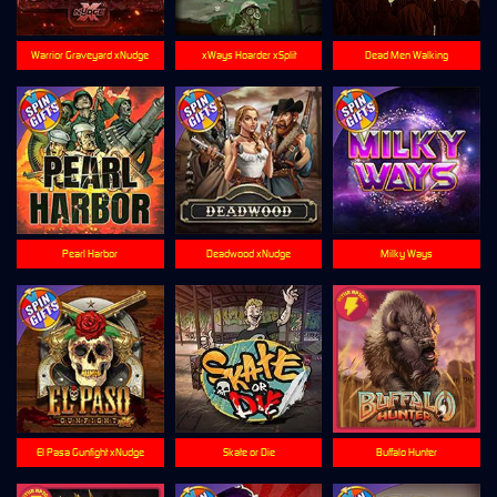
Warrior Graveyard xNudge
xWays Hoarder xSplit
Dead Men Walking
Pearl Harbor
Deadwood xNudge
Milky Ways
El Pasa Gunfight xNudge
Skate or Die
Buffalo Hunter