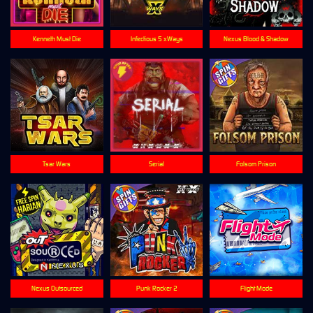
Kenneth Must Die
Infectious 5 xWays
Nexus Blood & Shadow
Tsar Wars
Serial
Folsom Prison
Nexus Outsourced
Punk Rocker 2
Flight Mode