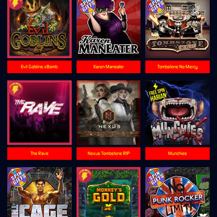
Evil Goblins xBomb
Karen Maneater
Tombstone No Mercy
The Rave
Nexus Tombstone RIP
Munchies