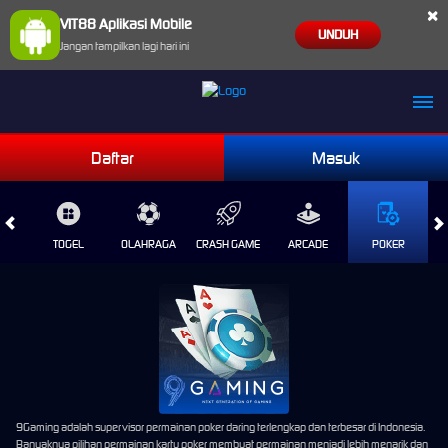
×
VIT88 Aplikasi Mobile
UNDUH
Jangan tampilkan lagi hari ini
Daftar
Masuk
E
TOGEL
OLAHRAGA
CRASH GAME
ARCADE
POKER
9Gaming adalah supervisor permainan poker daring terlengkap dan terbesar di Indonesia.
Banyaknya pilihan permainan kartu poker membuat permainan menjadi lebih menarik dan