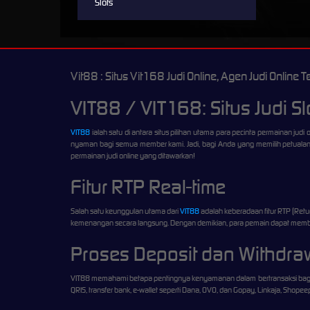
Slots
Vit88 : Situs Vit168 Judi Online, Agen Judi Online
VIT88 / VIT168: Situs Judi 
VIT88
ialah satu di antara situs pilihan utama para pecinta permainan jud
nyaman bagi semua member kami. Jadi, bagi Anda yang memilih petualang
permainan judi online yang ditawarkan!
Fitur RTP Real-time
Salah satu keunggulan utama dari
VIT88
adalah keberadaan fitur RTP (Retu
kemenangan secara langsung. Dengan demikian, para pemain dapat membua
Proses Deposit dan Withdr
VIT88 memahami betapa pentingnya kenyamanan dalam bertransaksi bagi pa
QRIS, transfer bank, e-wallet seperti Dana, OVO, dan Gopay, Linkaja, Sh