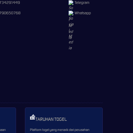
734291449
Telegram
790650768
Whatsapp
TARUHAN TOGEL
haan
Platform togel yang menarik dari perusahan