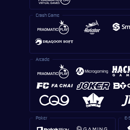
Crash Game
Arcade
Poker
E-