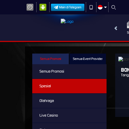
Main di Telegram
HOT GAMES
S
Semua Promosi
Semua Event Provider
BON
Semua Promosi
Tang
Spesial
Olahraga
Live Casino