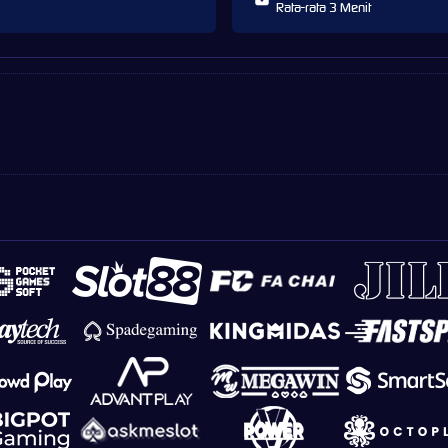
Rata-rata 3 Menit