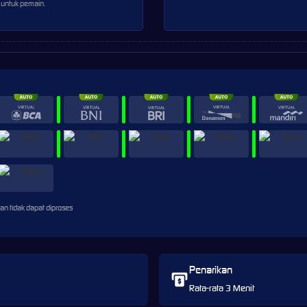
untuk pemain.
an tidak dapat diproses
Penarikan
Rata-rata 3 Menit