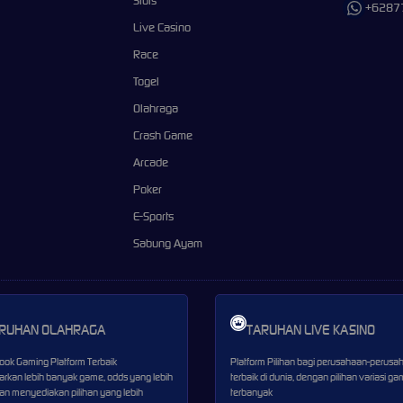
Slots
+6287
Live Casino
Race
Togel
Olahraga
Crash Game
Arcade
Poker
E-Sports
Sabung Ayam
RUHAN OLAHRAGA
TARUHAN LIVE KASINO
ook Gaming Platform Terbaik
Platform Pilihan bagi perusahaan-perusa
kan lebih banyak game, odds yang lebih
terbaik di dunia, dengan pilihan variasi g
 dan menyediakan pilihan yang lebih
terbanyak