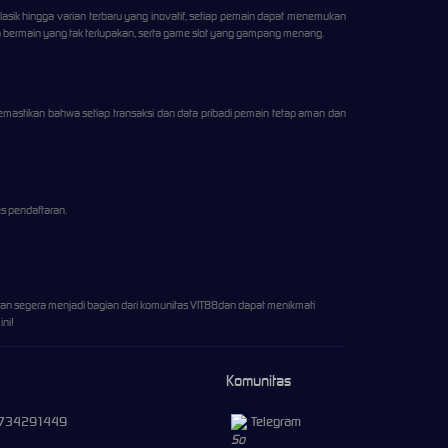
 klasik hingga varian terbaru yang inovatif, setiap pemain dapat menemukan
 bermain yang tak terlupakan, serta game slot yang gampang menang.
stikan bahwa setiap transaksi dan data pribadi pemain tetap aman dan
es pendaftaran.
akan segera menjadi bagian dari komunitas VIT88dan dapat menikmati
ini!
Komunitas
734291449
Telegram