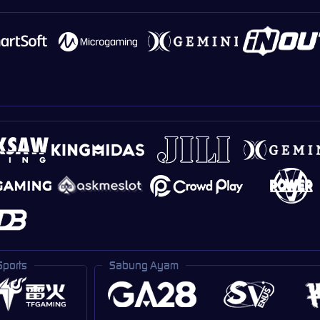
Sports
Sabung Ayam