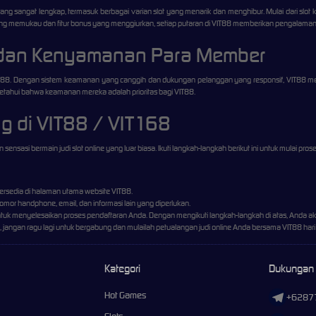
yang sangat lengkap, termasuk berbagai varian slot yang menarik dan menghibur. Mulai dari slot
ang memukau dan fitur bonus yang menggiurkan, setiap putaran di VIT88 memberikan pengalaman
an Kenyamanan Para Member
88. Dengan sistem keamanan yang canggih dan dukungan pelanggan yang responsif, VIT88 mema
getahui bahwa keamanan mereka adalah prioritas bagi VIT88.
 di VIT88 / VIT168
sasi bermain judi slot online yang luar biasa. Ikuti langkah-langkah berikut ini untuk mulai pros
tersedia di halaman utama website VIT88.
omor handphone, email, dan informasi lain yang diperlukan.
" untuk menyelesaikan proses pendaftaran Anda. Dengan mengikuti langkah-langkah di atas, Anda 
adi, jangan ragu lagi untuk bergabung dan mulailah petualangan judi online Anda bersama VIT88 hari 
Kategori
Dukungan
Hot Games
+6287