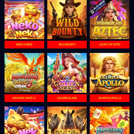
NEKO X NEKO
WILD BOUNTY
LEGACY OF AZTEC
MAHJONG WAYS 3+
GOLDEN ISLAND
OLYMPUS APOLLO