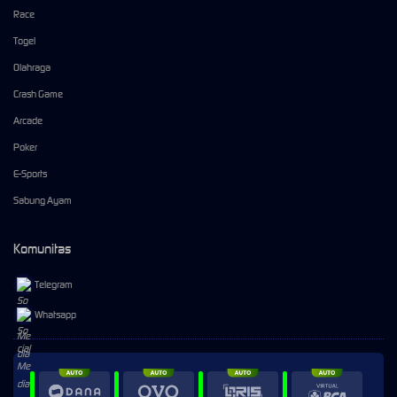
Race
Togel
Olahraga
Crash Game
Arcade
Poker
E-Sports
Sabung Ayam
Komunitas
Telegram
Whatsapp