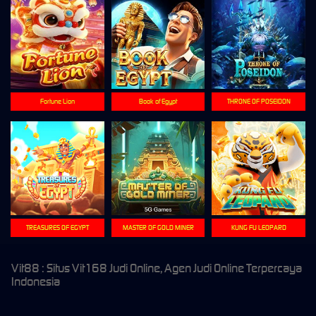
Fortune Lion
Book of Egypt
THRONE OF POSEIDON
TREASURES OF EGYPT
MASTER OF GOLD MINER
KUNG FU LEOPARD
Vit88 : Situs Vit168 Judi Online, Agen Judi Online Terpercaya
Indonesia