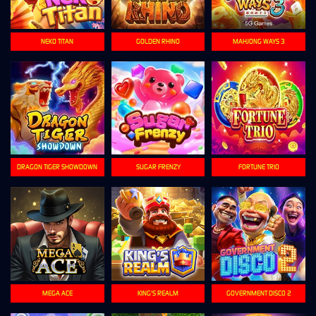
NEKO TITAN
GOLDEN RHINO
MAHJONG WAYS 3
DRAGON TIGER SHOWDOWN
SUGAR FRENZY
FORTUNE TRIO
MEGA ACE
KING'S REALM
GOVERNMENT DISCO 2