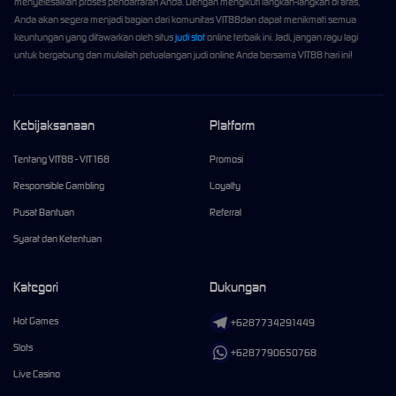
menyelesaikan proses pendaftaran Anda. Dengan mengikuti langkah-langkah di atas,
Anda akan segera menjadi bagian dari komunitas VIT88dan dapat menikmati semua
keuntungan yang ditawarkan oleh situs
judi slot
online terbaik ini. Jadi, jangan ragu lagi
untuk bergabung dan mulailah petualangan judi online Anda bersama VIT88 hari ini!
Kebijaksanaan
Platform
Tentang VIT88 - VIT168
Promosi
Responsible Gambling
Loyalty
Pusat Bantuan
Referral
Syarat dan Ketentuan
Kategori
Dukungan
Hot Games
+6287734291449
Slots
+6287790650768
Live Casino