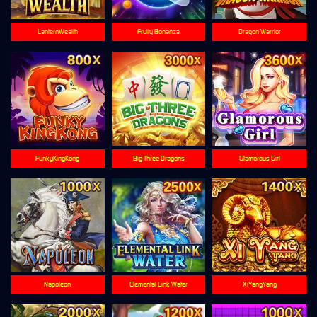
LanternWealth
Fruity Bonanza
Dragon Warrior
FunkyKingKong
Big Three Dragons
Glamorous Girl
Napoleon
Elemental Link Water
XiYangYang