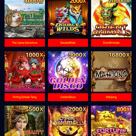
The Llama Adventure
DoubleWilds
OrientAnimals
Flirting Scholar Tang
GoldenDisco
Mahjong