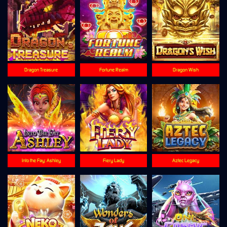
Dragon Treasure
Fortune Realm
Dragon Wish
Into the Fay: Ashley
Fiery Lady
Aztec Legacy