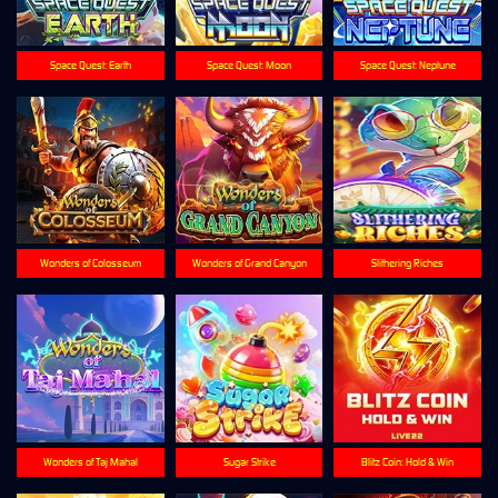
Space Quest: Earth
Space Quest: Moon
Space Quest: Neptune
Wonders of Colosseum
Wonders of Grand Canyon
Slithering Riches
Wonders of Taj Mahal
Sugar Strike
Blitz Coin: Hold & Win