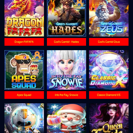
Dragon FAFAFA
God's Gambit : Hades
God's Gambit Zeus
Apes Squad
Into the Fay: Snowie
Classic Diamond X5