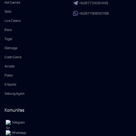
Hot Games
+6287734291449
Slots
+6287790650768
Live Casino
Race
Togel
Olahraga
Crash Game
Arcade
Poker
E-Sports
Sabung Ayam
Komunitas
Telegram
Whatsapp