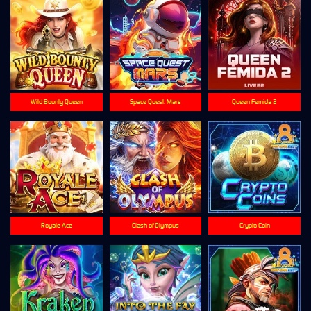
Wild Bounty Queen
Space Quest: Mars
Queen Femida 2
Royale Ace
Clash of Olympus
Crypto Coin