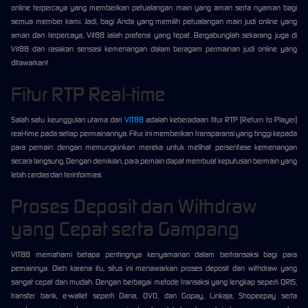
online terpercaya yang memberikan petualangan main yang aman serta nyaman bagi
semua member kami. Jadi, bagi Anda yang memilih petualangan main judi online yang
aman dan terpercaya, Vit88 ialah prefensi yang tepat. Bergabunglah sekarang juga di
Vit88 dan rasakan sensasi kemenangan dalam beragam permainan judi online yang
ditawarkan!
Fitur RTP Real-time
Salah satu keunggulan utama dari
VIT88
adalah keberadaan fitur RTP (Return to Player)
real-time pada setiap permainannya. Fitur ini memberikan transparansi yang tinggi kepada
para pemain dengan memungkinkan mereka untuk melihat persentase kemenangan
secara langsung. Dengan demikian, para pemain dapat membuat keputusan bermain yang
lebih cerdas dan terinformasi.
Proses Deposit dan Withdraw
yang Cepat serta Gampang
VIT88 memahami betapa pentingnya kenyamanan dalam bertransaksi bagi para
pemainnya. Oleh karena itu, situs ini menawarkan proses deposit dan withdraw yang
sangat cepat dan mudah. Dengan berbagai metode transaksi yang lengkap seperti QRIS,
transfer bank, e-wallet seperti Dana, OVO, dan Gopay, Linkaja, Shopeepay serta