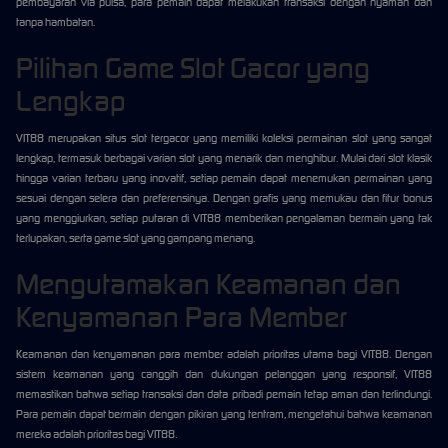
pembayaran via pulsa, para pemain dapat melakukan transaksi dengan nyaman dan
tanpa hambatan.
Pilihan Game Slot Gacor yang
Lengkap
VIT88 merupakan situs slot tergacor yang memiliki koleksi permainan slot yang sangat
lengkap, termasuk berbagai varian slot yang menarik dan menghibur. Mulai dari slot klasik
hingga varian terbaru yang inovatif, setiap pemain dapat menemukan permainan yang
sesuai dengan selera dan preferensinya. Dengan grafis yang memukau dan fitur bonus
yang menggiurkan, setiap putaran di VIT88 memberikan pengalaman bermain yang tak
terlupakan, serta game slot yang gampang menang.
Mengutamakan Keamanan dan
Kenyamanan Para Member
Keamanan dan kenyamanan para member adalah prioritas utama bagi VIT88. Dengan
sistem keamanan yang canggih dan dukungan pelanggan yang responsif, VIT88
memastikan bahwa setiap transaksi dan data pribadi pemain tetap aman dan terlindungi.
Para pemain dapat bermain dengan pikiran yang tentram, mengetahui bahwa keamanan
mereka adalah prioritas bagi VIT88.