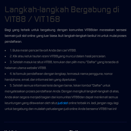
Langkah-langkah Bergabung di
VIT88 / VIT168
Bagi yang tertarik untuk bergabung dengan komunitas VIT88dan merasakan sensasi
bermain judi slot online yang luar biasa. Ikuti langkah-langkah berikut ini untuk mulai proses
pendaftaran.
1. Buka mesin pencari favorit Anda dan cari VIT88.
2. Klik atau ketuk tautan resmi VIT88yang muncul dalam hasil pencarian.
3. Setelah masuk ke situs VIT88, temukan dan pilih menu "Daftar" yang tersedia di
halaman utama website VIT88.
4. Isi formulir pendaftaran dengan lengkap, termasuk nama pengguna, nomor
handphone, email, dan informasi lain yang diperlukan.
5. Setelah semua informasi terisi dengan benar, tekan tombol "Daftar" untuk
menyelesaikan proses pendaftaran Anda. Dengan mengikuti langkah-langkah di atas,
Anda akan segera menjadi bagian dari komunitas VIT88dan dapat menikmati semua
keuntungan yang ditawarkan oleh situs
judi slot
online terbaik ini. Jadi, jangan ragu lagi
untuk bergabung dan mulailah petualangan judi online Anda bersama VIT88 hari ini!