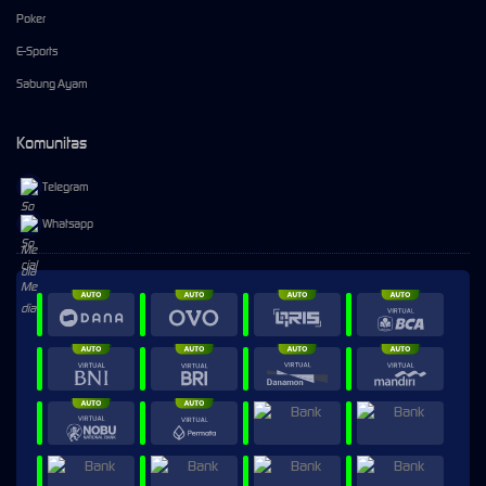
Poker
E-Sports
Sabung Ayam
Komunitas
Telegram
Whatsapp