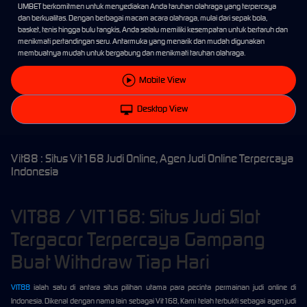
UMBET berkomitmen untuk menyediakan Anda taruhan olahraga yang terpercaya
dan berkualitas. Dengan berbagai macam acara olahraga, mulai dari sepak bola,
basket, tenis hingga bulu tangkis, Anda selalu memiliki kesempatan untuk bertaruh dan
menikmati pertandingan seru. Antarmuka yang menarik dan mudah digunakan
membuatnya mudah untuk bergabung dan menikmati taruhan olahraga.
Mobile View
Desktop View
Vit88 : Situs Vit168 Judi Online, Agen Judi Online Terpercaya
Indonesia
VIT88 / VIT168: Situs Judi Slot
Tergacor Terpercaya Gampang
Buat Withdraw Tiap Hari
VIT88
ialah satu di antara situs pilihan utama para pecinta permainan judi online di
Indonesia. Dikenal dengan nama lain sebagai Vit168, Kami telah terbukti sebagai agen judi